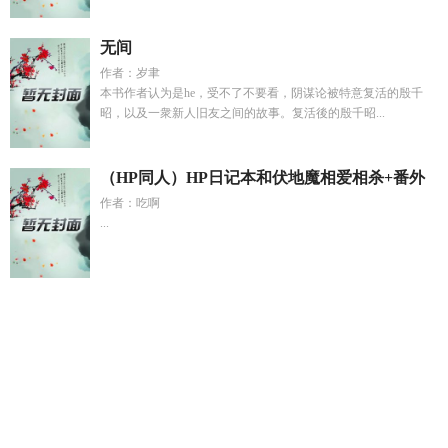
无间
作者：岁聿
本书作者认为是he，受不了不要看，阴谋论被特意复活的殷千
昭，以及一衆新人旧友之间的故事。复活後的殷千昭...
（HP同人）HP日记本和伏地魔相爱相杀+番外
作者：吃啊
...
总裁儿子有自闭症
some stingers about Satoru咒回
被表白后
的心情说说
四合院之何雨柱新生崛起别样人生
错位 远行的归
客
成为魔教教主的夫君
关于总裁有自闭症萌宝的
通感
PO1v1
伏天圣主txt
诸神游戏地址
娶个旺夫
傅少宠妻甜又暖
免费
今天也攻略了女孩子动漫
五行灵根修路同行林凡
跟讨厌
的同学谈恋爱
烂掉的白月光一听霜免费阅读
斗罗之无双金麟
最新章节列表
穿书之女配保命手册txt
七0后大叔
余温刻画
桃