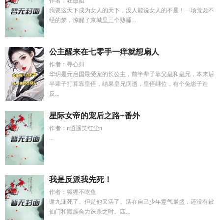
作者：狂傲姐
我要这天下成为女人的天下，没人能说女人的不是！一场荒诞不
经的梦，惊醒了京城里三个熟睡...
公主醒来在七零手一痒就想扇人
作者：寻心归
华玥是元启国最受宠的长公主，前半辈子靠父皇和皇兄，本来后
半辈子打算靠皇侄，结果皇兄病逝，皇侄继位，有个兔崽子造
反...
星际女帝的宠后之路+番外
作者：n逍遥笑红尘n
...
我是反派我先死！
作者：狐狸不吃鱼
谢九渊死了。但是他又活了。活在自己少年意气最盛，还没有被
仙门和魔族合力诛杀之时。四...