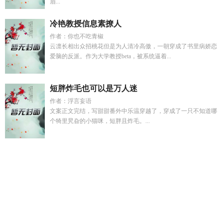
眉...
冷艳教授信息素撩人
作者：你也不吃青椒
云凛长相出众招桃花但是为人清冷高傲，一朝穿成了书里病娇恋
爱脑的反派。作为大学教授beta，被系统逼着...
短胖炸毛也可以是万人迷
作者：浮言妄语
文案正文完结，写甜甜番外中乐温穿越了，穿成了一只不知道哪
个犄里旯旮的小猫咪，短胖且炸毛。...
和线下网友见面没想到是哥哥动漫
刁蛮公主16
军区大院里那
个受宠的小姑娘
女 神棍 案件
刁蛮公主新版
善良的美艳妈妈
柳梦若同人改编
合欢修是什么
夫郎是炮灰病美人分卷阅读
姜
茉裴宴
军区大院全文阅读
熔金在线阅读
开局终焉与琪亚娜一
心同体
军区大院简介
魏心
善良的美艳妈妈小凯后续
开局播
放终焉琪亚娜
闪婚后马甲丢了完整版
善良的美艳妈妈之军训
风云全本
爱的和弦毛宁陈红视频播放
七零肥妻觉醒成功离