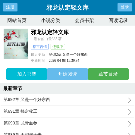
邪龙认定轻文库
注册
登录
网站首页
小说分类
会员书架
阅读记录
邪龙认定轻文库
勤奋的白云335 著
都市言情
连载中
最近更新：
第692章 又是一个好东西
更新时间：
2026-04-08 15:39:34
加入书架
开始阅读
章节目录
最新章节
第692章 又是一个好东西
第691章 搞定收工
第690章 龙骨血参
第689章 无相崩天击