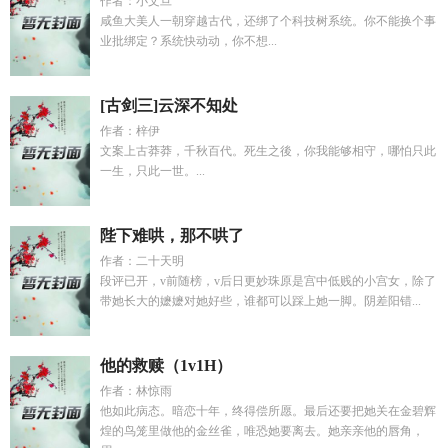
作者：小文旦
咸鱼大美人一朝穿越古代，还绑了个科技树系统。你不能换个事
业批绑定？系统快动动，你不想...
[古剑三]云深不知处
作者：梓伊
文案上古莽莽，千秋百代。死生之後，你我能够相守，哪怕只此
一生，只此一世。...
陛下难哄，那不哄了
作者：二十天明
段评已开，v前随榜，v后日更妙珠原是宫中低贱的小宫女，除了
带她长大的嬷嬷对她好些，谁都可以踩上她一脚。阴差阳错...
他的救赎（1v1H）
作者：林惊雨
他如此病态。暗恋十年，终得偿所愿。最后还要把她关在金碧辉
煌的鸟笼里做他的金丝雀，唯恐她要离去。她亲亲他的唇角，