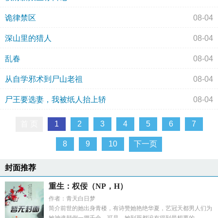
诡律禁区
08-04
深山里的猎人
08-04
乱春
08-04
从自学邪术到尸山老祖
08-04
尸王要选妻，我被纸人抬上轿
08-04
首 页
1
2
3
4
5
6
7
8
9
10
下一页
封面推荐
重生：权佞（NP，H）
作者：青天白日梦
简介前世的她出身青楼，有诗赞她艳绝华夏，艺冠天都男人们为