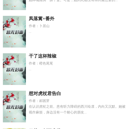
她神魂颠倒一掷千金。可是，她到死都没有得到最想要的...
凤落篱+番外
作者：卜居山
...
干了这杯辣椒
作者：橙色尾尾
...
想对虎杖君告白
作者：郝困芽
在认识虎杖之前。患有听力障碍的西川绘凛，内向又沉默。她被
视作麻烦，身边没有一个耐心的朋友...