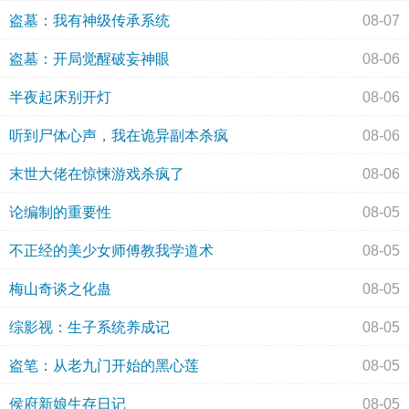
盗墓：我有神级传承系统
08-07
盗墓：开局觉醒破妄神眼
08-06
半夜起床别开灯
08-06
听到尸体心声，我在诡异副本杀疯
08-06
末世大佬在惊悚游戏杀疯了
08-06
论编制的重要性
08-05
不正经的美少女师傅教我学道术
08-05
梅山奇谈之化蛊
08-05
综影视：生子系统养成记
08-05
盗笔：从老九门开始的黑心莲
08-05
侯府新娘生存日记
08-05