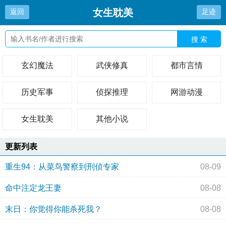
女生耽美
返回
足迹
搜 索
玄幻魔法
武侠修真
都市言情
历史军事
侦探推理
网游动漫
女生耽美
其他小说
更新列表
重生94：从菜鸟警察到刑侦专家
08-09
命中注定龙王妻
08-08
末日：你觉得你能杀死我？
08-08