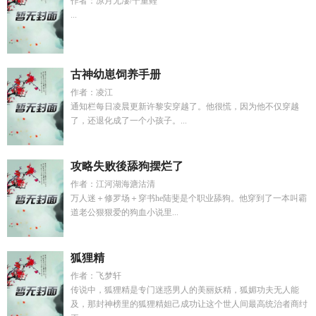
作者：凉月无凄/千重鲤
...
古神幼崽饲养手册
作者：凌江
通知栏每日凌晨更新许黎安穿越了。他很慌，因为他不仅穿越
了，还退化成了一个小孩子。...
攻略失败後舔狗摆烂了
作者：江河湖海溏沽清
万人迷＋修罗场＋穿书he陆斐是个职业舔狗。他穿到了一本叫霸
道老公狠狠爱的狗血小说里...
狐狸精
作者：飞梦轩
传说中，狐狸精是专门迷惑男人的美丽妖精，狐媚功夫无人能
及，那封神榜里的狐狸精妲己成功让这个世人间最高统治者商纣