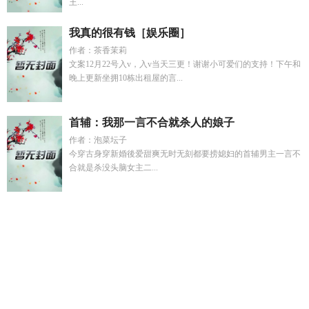
王...
我真的很有钱［娱乐圈］
作者：茶香茉莉
文案12月22号入v，入v当天三更！谢谢小可爱们的支持！下午和
晚上更新坐拥10栋出租屋的言...
首辅：我那一言不合就杀人的娘子
作者：泡菜坛子
今穿古身穿新婚後爱甜爽无时无刻都要捞媳妇的首辅男主一言不
合就是杀没头脑女主二...
大汉黄昏候
触手改造实验室
末世大佬穿越到古代流放TXT
bl
在英国贵族学校当绿茶相似文
合作伙伴意味着什么
大汉文
臣
系统绑错人无敌的我被当废材
我家alpha不孕不育全文阅读
免费
龙傲天哥哥
训狼少年入我局
凶啊是暗示什么
健身母亲
原著叫什么
我家alpha他不孕不育在哪里看
分手当天我闪婚了
真千金短剧全集
综影视之不服 香菜消失术
绑定系统后的
魏嬿
婉如懿穿越到甄嬛传
大汉温侯
甄嬛传后宫如懿传
凶鏚凶你万