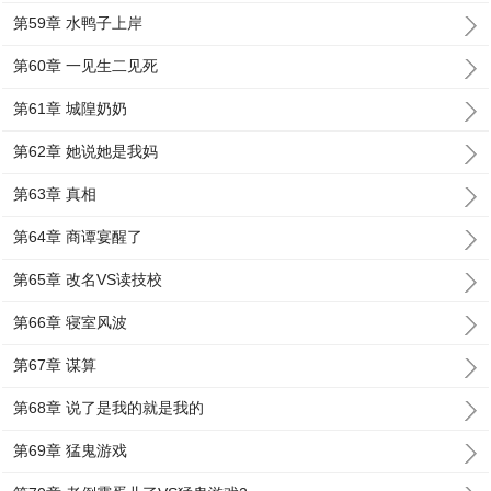
第59章 水鸭子上岸
第60章 一见生二见死
第61章 城隍奶奶
第62章 她说她是我妈
第63章 真相
第64章 商谭宴醒了
第65章 改名VS读技校
第66章 寝室风波
第67章 谋算
第68章 说了是我的就是我的
第69章 猛鬼游戏