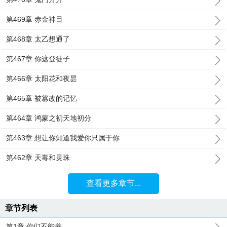
第469章 赤金神目
第468章 太乙想通了
第467章 你这登徒子
第466章 太阳花和夜昙
第465章 被篡改的记忆
第464章 鸿蒙之初天地初分
第463章 想让你知道我爱你只属于你
第462章 天毒和灵珠
查看更多章节...
章节列表
第1章 你们不能养