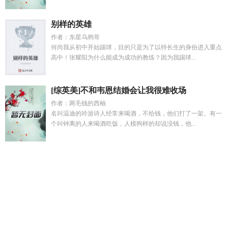
别样的英雄
作者：东星乌鸦哥
何尚我从初中开始踢球，目的只是为了以特长生的身份进入重点
高中！张耀阳为什么能成为成功的教练？因为我踢球...
[综英美]不和韦恩结婚会让我很难收场
作者：两毛钱的西柚
名叫温迪的吟游诗人经常来喝酒，不给钱，他们打了一架。有一
个叫钟离的人来喝酒吃饭，人模狗样的却说没钱，他...
室友他超甜婻书全文阅读
直播间团宠
双生魅魔推荐
强吻
吧
凡人金丹期厉害吗
当少爷变成千金
凡人修仙传金丹是什么
境界
室友总在觊觎我尾巴
小少爷变成乖顺宠物后怀孕了
金点
子有哪些
金点子作品征集
崩铁阿基维利玩的花吗
景星凤凰打
一正确生肖
闪婚兵王生崽崽七零最新章节更新内
室友他只想
by全文免费阅读无弹窗
重生年代带物资空间发家致富
侯门
妻
转生成神悟树庭学者但降落地错误
我皇嫂也穿过来啦番