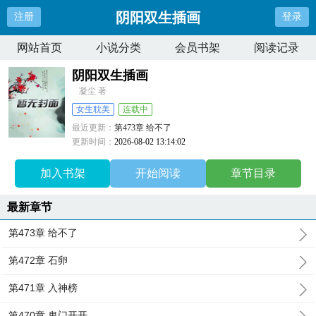
阴阳双生插画
注册
登录
网站首页
小说分类
会员书架
阅读记录
阴阳双生插画
凝尘 著
女生耽美
连载中
最近更新：
第473章 给不了
更新时间：
2026-08-02 13:14:02
加入书架
开始阅读
章节目录
最新章节
第473章 给不了
第472章 石卵
第471章 入神榜
第470章 鬼门开开