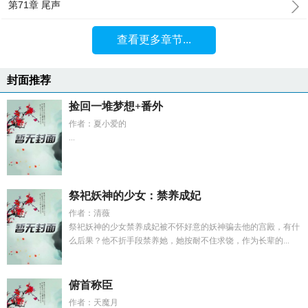
第71章 尾声
查看更多章节...
封面推荐
捡回一堆梦想+番外
作者：夏小爱的
...
祭祀妖神的少女：禁养成妃
作者：清薇
祭祀妖神的少女禁养成妃被不怀好意的妖神骗去他的宫殿，有什
么后果？他不折手段禁养她，她按耐不住求饶，作为长辈的...
俯首称臣
作者：天魔月