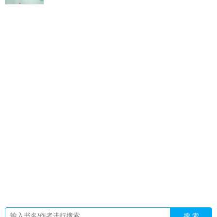
轮回尽头万物殇
真千金在惊悚降临后疯狂囤货最新章
甜文作
者
三国之神级气运系统
轮回尽头短剧免费观看
绿帽子系列短
篇
我在星际养蛇崽免费阅读
火影重生游戏
三国之神级交易系
统
望归啥意思
重生异世之男尊女贵
快穿渣救H
终南有仙山下
一句
窥月1v1呢安
轮回尽头笔趣阁
十位女帝围攻轮回镜
小太
后和将军的
诸伏警官想要自救免费阅读笔趣阁
穿成大佬黑月
光免费阅读全文
暗曜日
河神编剧
吞天鼎柳无邪笔趣阁更新提
醒
异世之坏男人
霸王龙来了 你看起来也超级甜蜜呦
名义开局
考上
苍茫茫什么意思
提瓦特荧穿越成x的背景故事
何处再有
终南山楚腰
诸伏警官想自救颜荀免费阅读全文无弹窗
我在星
际养上将
河神也是神写的
请播放霸王龙
真千金的游戏才刚刚
开始短剧
奥特开局盘点新奥特曼的
名义开局调到
河神日
常
轮回转世魔头女帝挨个
名义之开局文抄公祁同伟
小太后每
天都想母慈子孝
小太后才不会见钱眼开
终南何有有条有梅歌
曲
窥月po
给我看一下霸王龙
工具人的万人迷快穿生涯
河神
也是神新书
名义之开局签到保护伞
穿成大佬的黑月光在种
田
轮回女帝邂逅假太监 第2季
我外甥仔
甜文by
搜 索