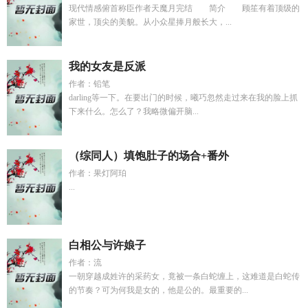
现代情感俯首称臣作者天魔月完结 简介 顾笙有着顶级的
家世，顶尖的美貌。从小众星捧月般长大，...
我的女友是反派
作者：铅笔
darling等一下。在要出门的时候，曦巧忽然走过来在我的脸上抓
下来什么。怎么了？我略微偏开脑...
（综同人）填饱肚子的场合+番外
作者：果灯阿珀
...
白相公与许娘子
作者：流
一朝穿越成姓许的采药女，竟被一条白蛇缠上，这难道是白蛇传
的节奏？可为何我是女的，他是公的。最重要的...