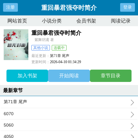
重回暴君强夺时简介
注册
登录
网站首页
小说分类
会员书架
阅读记录
重回暴君强夺时简介
紫舞玥鸢 著
其他小说
连载中
最近更新：
第71章 尾声
更新时间：
2026-04-10 01:34:29
加入书架
开始阅读
章节目录
最新章节
第71章 尾声
6070
5060
4050