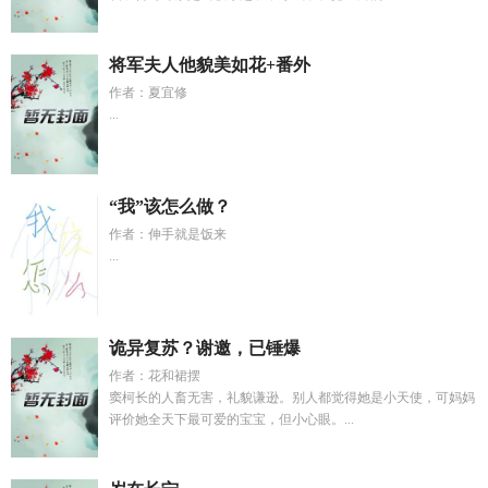
将军夫人他貌美如花+番外
作者：夏宜修
...
“我”该怎么做？
作者：伸手就是饭来
...
诡异复苏？谢邀，已锤爆
作者：花和裙摆
窦柯长的人畜无害，礼貌谦逊。别人都觉得她是小天使，可妈妈
评价她全天下最可爱的宝宝，但小心眼。...