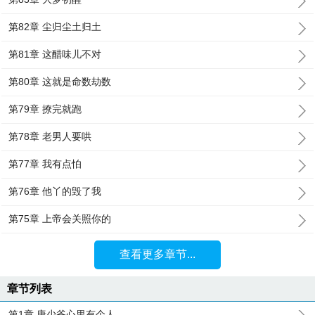
第82章 尘归尘土归土
第81章 这醋味儿不对
第80章 这就是命数劫数
第79章 撩完就跑
第78章 老男人要哄
第77章 我有点怕
第76章 他丫的毁了我
第75章 上帝会关照你的
查看更多章节...
章节列表
第1章 唐少爷心里有个人