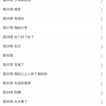
第24章 少爷喜欢吗
第25章 难受
第26章 有得玩
第27章 我的少爷
第28章 好了好了好了
第29章 生日
第30章
第31章 见鬼了
第32章 我的心上人有了相好的
第33章 失恋的衰样
第34章 卧槽
第35章 出大事了