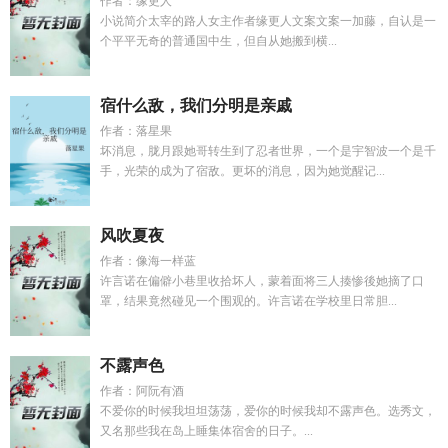
作者：缘更人
小说简介太宰的路人女主作者缘更人文案文案一加藤，自认是一
个平平无奇的普通国中生，但自从她搬到横...
宿什么敌，我们分明是亲戚
作者：落星果
坏消息，胧月跟她哥转生到了忍者世界，一个是宇智波一个是千
手，光荣的成为了宿敌。更坏的消息，因为她觉醒记...
风吹夏夜
作者：像海一样蓝
许言诺在偏僻小巷里收拾坏人，蒙着面将三人揍惨後她摘了口
罩，结果竟然碰见一个围观的。许言诺在学校里日常胆...
不露声色
作者：阿阮有酒
不爱你的时候我坦坦荡荡，爱你的时候我却不露声色。选秀文，
又名那些我在岛上睡集体宿舍的日子。...