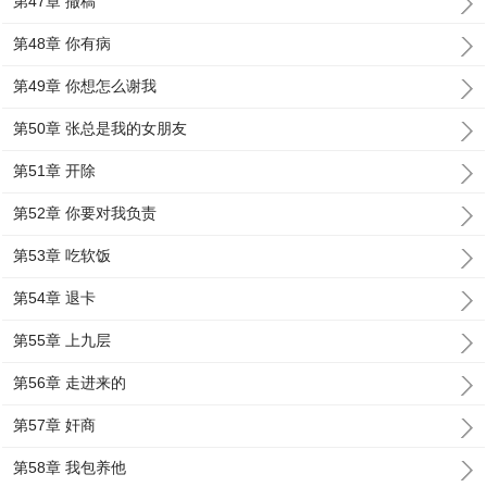
第47章 撤稿
第48章 你有病
第49章 你想怎么谢我
第50章 张总是我的女朋友
第51章 开除
第52章 你要对我负责
第53章 吃软饭
第54章 退卡
第55章 上九层
第56章 走进来的
第57章 奸商
第58章 我包养他