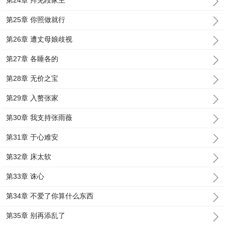
第24章 拜见段家主
第25章 你照做就行
第26章 遭丈母娘歧视
第27章 各睡各的
第28章 无价之宝
第29章 入赘张家
第30章 我支持张雨薇
第31章 于心难安
第32章 床太软
第33章 诛心
第34章 不爱了你算什么东西
第35章 别再添乱了