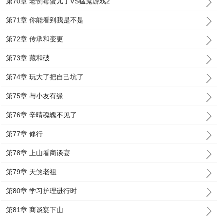
第70章 老倒霉蛋儿了VS猛鬼游戏2
第71章 你能看到我是不是
第72章 传承和变更
第73章 藏和破
第74章 玩大了把自己坑了
第75章 与小友有缘
第76章 辛晴魂魄不见了
第77章 修行
第78章 上山看商谈宴
第79章 天煞老祖
第80章 学习护理进行时
第81章 商谈宴下山