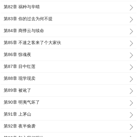
第82章 祸种与辛晴
第83章 你的过去为何不提
第84章 商悸云与续命
第85章 不速之客来了个大家伙
第86章 惊魂夜
第87章 目中红莲
第88章 现学现卖
第89章 被讹了
第90章 明夷气坏了
第91章 上茅山
第92章 夜半偷袭