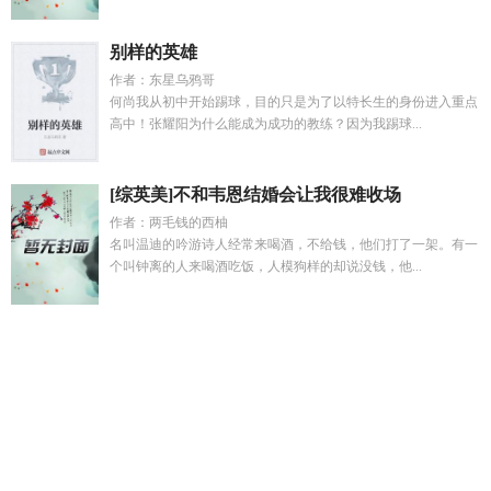
别样的英雄
作者：东星乌鸦哥
何尚我从初中开始踢球，目的只是为了以特长生的身份进入重点
高中！张耀阳为什么能成为成功的教练？因为我踢球...
[综英美]不和韦恩结婚会让我很难收场
作者：两毛钱的西柚
名叫温迪的吟游诗人经常来喝酒，不给钱，他们打了一架。有一
个叫钟离的人来喝酒吃饭，人模狗样的却说没钱，他...
正太魔物娘
桑晚柠祁司正最新章节更新免费阅读全文
惊万人
迷反派竟是龙傲天他老婆
金瞳医圣免费阅读
上仙不见三百年
免费阅读无广告
我们医院又穿了TXT资源
夏油杰救下的两个
小女孩
苏培盛为什么不恨叶澜依
饥荒年我囤货娇养了古代大
将
短剧金瞳狂医合集
蝴蝶cp
女配太妖娆番外
离婚封总追妻
火葬场
苏培盛报复情节
离婚封神
金瞳邪医崔昊
昼夜混乱是
什么意思啊
直男也要做夫郎吗晋江
傲娇反派宠到掌心娇全