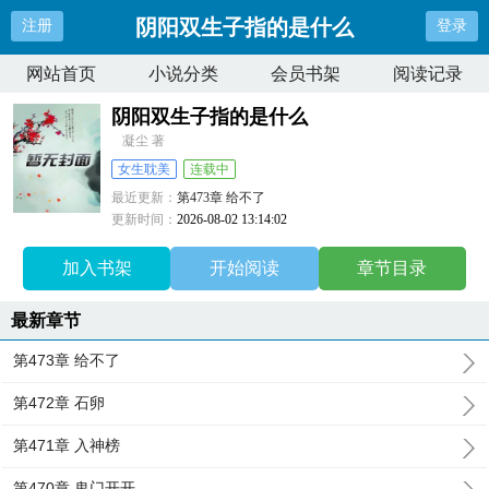
阴阳双生子指的是什么
注册
登录
网站首页
小说分类
会员书架
阅读记录
阴阳双生子指的是什么
凝尘 著
女生耽美
连载中
最近更新：
第473章 给不了
更新时间：
2026-08-02 13:14:02
加入书架
开始阅读
章节目录
最新章节
第473章 给不了
第472章 石卵
第471章 入神榜
第470章 鬼门开开