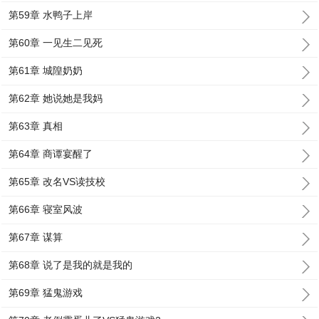
第59章 水鸭子上岸
第60章 一见生二见死
第61章 城隍奶奶
第62章 她说她是我妈
第63章 真相
第64章 商谭宴醒了
第65章 改名VS读技校
第66章 寝室风波
第67章 谋算
第68章 说了是我的就是我的
第69章 猛鬼游戏