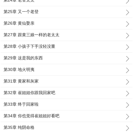
第24章 老登太太
第25章 又一个老登
第26章 黄仙娶亲
第27章 跟黄三娘一样的老太太
第28章 小孩子下手没轻没重
第29章 这是我的东西
第30章 地火明夷
第31章 黄家和灰家
第32章 崔姐姐你跟我回家吧
第33章 终于回家啦
第34章 你也觉得崔姐姐好看吧
第35章 纯阴命格