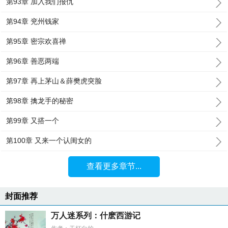
第93章 加入我们报仇
第94章 兖州钱家
第95章 密宗欢喜禅
第96章 善恶两端
第97章 再上茅山＆薛樊虎突脸
第98章 擒龙手的秘密
第99章 又搭一个
第100章 又来一个认闺女的
查看更多章节...
封面推荐
万人迷系列：什麽西游记