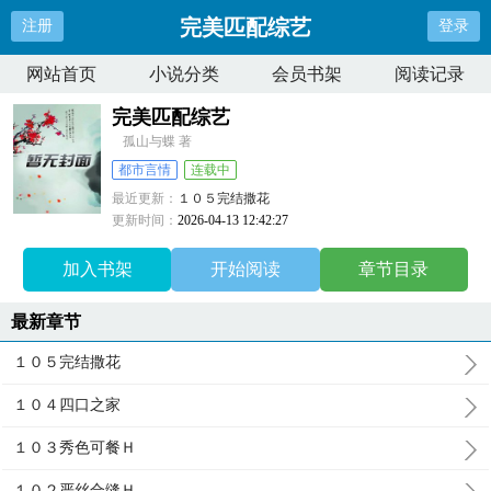
完美匹配综艺
注册
登录
网站首页
小说分类
会员书架
阅读记录
完美匹配综艺
孤山与蝶 著
都市言情
连载中
最近更新：
１０５完结撒花
更新时间：
2026-04-13 12:42:27
加入书架
开始阅读
章节目录
最新章节
１０５完结撒花
１０４四口之家
１０３秀色可餐Ｈ
１０２严丝合缝Ｈ