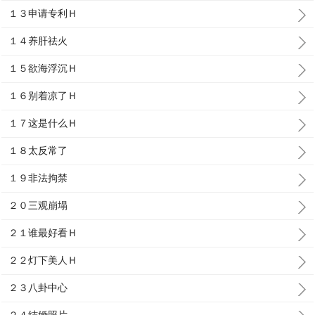
１３申请专利Ｈ
１４养肝祛火
１５欲海浮沉Ｈ
１６别着凉了Ｈ
１７这是什么Ｈ
１８太反常了
１９非法拘禁
２０三观崩塌
２１谁最好看Ｈ
２２灯下美人Ｈ
２３八卦中心