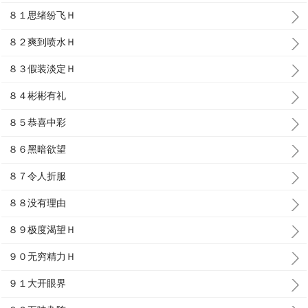
８１思绪纷飞Ｈ
８２爽到喷水Ｈ
８３假装淡定Ｈ
８４彬彬有礼
８５恭喜中彩
８６黑暗欲望
８７令人折服
８８没有理由
８９极度渴望Ｈ
９０无穷精力Ｈ
９１大开眼界