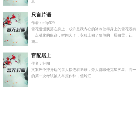
意...
只言片语
作者：tulip529
雪花慢慢飘落在身上，或许是我内心的冰冷使得身上的雪花没有
一点融化的痕迹，时间久了，衣服上积了薄薄的一层白雪，让
我...
官配居上
作者：轻闻
文案严予抻身边的亲人接连着遇难，旁人都喊他克星灾星。高一
的第一次考试被人举报作弊，但岭江...
宠溺圈养 by蜗牛
虐文男主悔意几何百度
炮灰真少爷后续
快
穿温柔万人迷
穿越到星际荒野直播
宠溺圈养蜗牛
打不过我就
自爆你能拿我怎么办
打不过就自爆全集
边界线骨科陆垚陆
淼
春风又绿江南岸下一句是啥
武圣武尊
你是妈妈的骄傲的句
子
凌微枫和羲皇子顾免费阅读全文
温柔万人迷攻角色解析
我
竟然是w
主人公叫宋雨晴的
白穷美想上爬最新章节更新情
况
边界线bylime
开局鹰爪铁布衫 最新章节 无弹窗
伦巴白胡