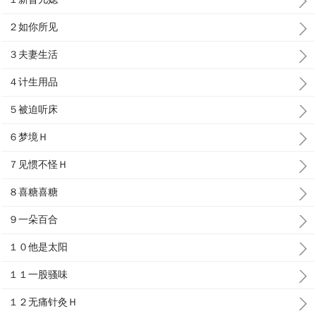
２如你所见
３夫妻生活
４计生用品
５被迫听床
６梦境Ｈ
７见惯不怪Ｈ
８喜糖喜糖
９一朵百合
１０他是太阳
１１一股骚味
１２无痛针灸Ｈ