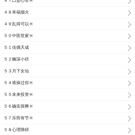
４７口是心非Ｈ
４８幸福烟火
４９乱得可以Ｈ
５０中医世家Ｈ
５１佳偶天成
５２幽深小径
５３月下女仙
５４谁操过你Ｈ
５５未来投资Ｈ
５６确实很爽Ｈ
５７乐而有节Ｈ
５８心理障碍