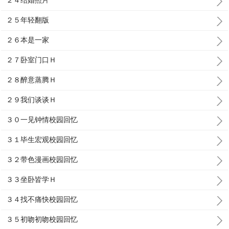
２４结婚照片
２５年轻翻版
２６本是一家
２７卧室门口Ｈ
２８醉意蒸腾Ｈ
２９我们谈谈Ｈ
３０一见钟情校园回忆
３１毕生宏观校园回忆
３２带色漫画校园回忆
３３坐卧皆学Ｈ
３４找不痛快校园回忆
３５初吻初吻校园回忆