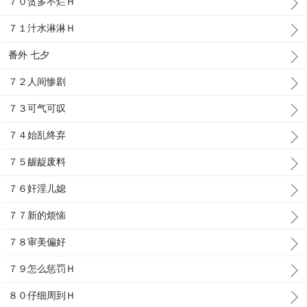
７０贪多不烂Ｈ
７１汁水淋淋Ｈ
番外 七夕
７２人间惨剧
７３可气可叹
７４始乱终弃
７５龌龊废料
７６奸淫儿媳
７７新的烦恼
７８审美偏好
７９怎么惩罚Ｈ
８０仔细周到Ｈ