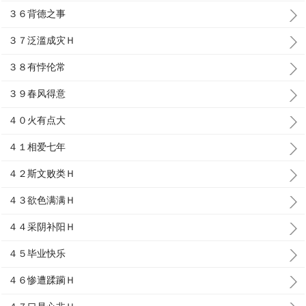
３６背德之事
３７泛滥成灾Ｈ
３８有悖伦常
３９春风得意
４０火有点大
４１相爱七年
４２斯文败类Ｈ
４３欲色满满Ｈ
４４采阴补阳Ｈ
４５毕业快乐
４６惨遭蹂躏Ｈ