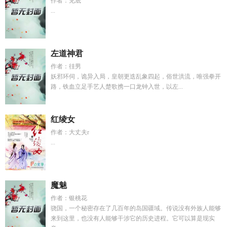
作者：见底
...
左道神君
作者：徍男
妖邪环伺，诡异入局，皇朝更迭乱象四起，俗世洪流，唯强拳开
路，铁血立足手艺人楚歌携一口龙钟入世，以左...
红绫女
作者：大丈夫r
...
魔魅
作者：银桃花
骁国，一个秘密存在了几百年的岛国疆域。传说没有外族人能够
来到这里，也没有人能够干涉它的历史进程。它可以算是现实