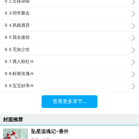
９２五味杂陈
９３同学聚会
９４风格迥异
９５我去接你
９６无知少女
９７诱人粉红Ｈ
９８粉黄玫瑰Ｈ
９９宝宝好乖Ｈ
查看更多章节...
封面推荐
坠星追魂记+番外