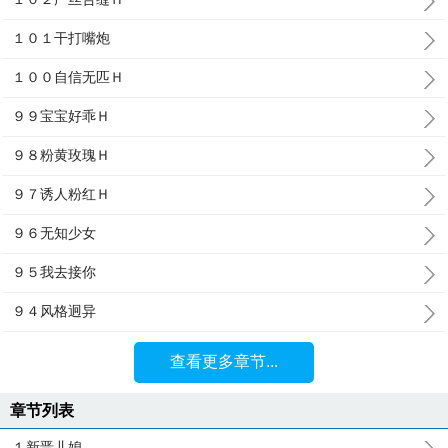
１０１干打嘴炮
１００自信无匹Ｈ
９９宝宝好乖Ｈ
９８粉黄玫瑰Ｈ
９７诱人粉红Ｈ
９６无知少女
９５我去接你
９４风格迥异
查看更多章节...
章节列表
１新晋儿媳