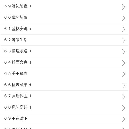
５９婚礼前夜Ｈ
６０我的新娘
６１盛林安娜ｈ
６２暑假生活
６３插烂浪逼Ｈ
６４粉面含春Ｈ
６５手不释卷
６６检查成果Ｈ
６７课后作业Ｈ
６８绳艺高超Ｈ
６９不在话下