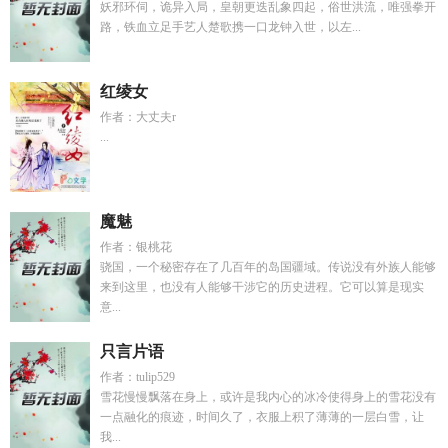
妖邪环伺，诡异入局，皇朝更迭乱象四起，俗世洪流，唯强拳开
路，铁血立足手艺人楚歌携一口龙钟入世，以左...
红绫女
作者：大丈夫r
...
魔魅
作者：银桃花
骁国，一个秘密存在了几百年的岛国疆域。传说没有外族人能够
来到这里，也没有人能够干涉它的历史进程。它可以算是现实
意...
只言片语
作者：tulip529
雪花慢慢飘落在身上，或许是我内心的冰冷使得身上的雪花没有
一点融化的痕迹，时间久了，衣服上积了薄薄的一层白雪，让
我...