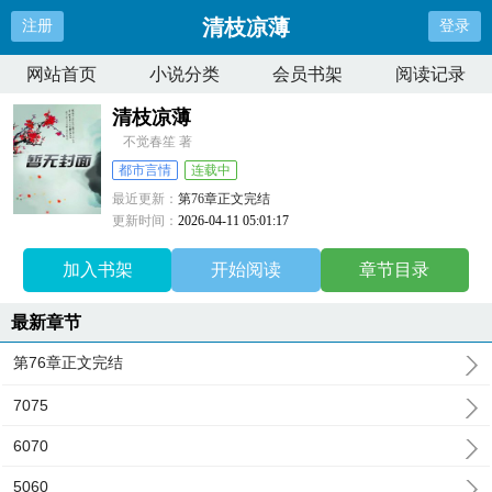
清枝凉薄
注册
登录
网站首页
小说分类
会员书架
阅读记录
清枝凉薄
不觉春笙 著
都市言情
连载中
最近更新：
第76章正文完结
更新时间：
2026-04-11 05:01:17
加入书架
开始阅读
章节目录
最新章节
第76章正文完结
7075
6070
5060