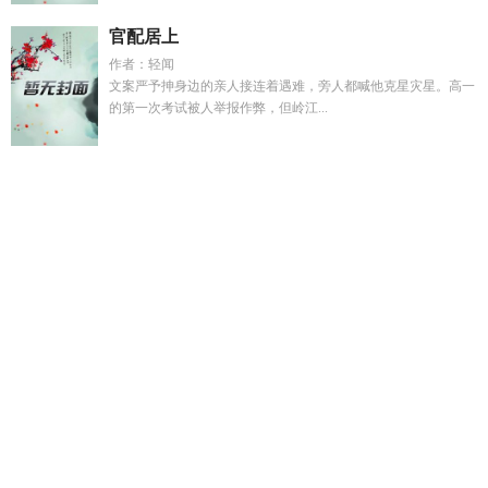
官配居上
作者：轻闻
文案严予抻身边的亲人接连着遇难，旁人都喊他克星灾星。高一
的第一次考试被人举报作弊，但岭江...
万古第一废材在线阅读免费
豪门大佬联姻后和总裁离婚了
叫
欲言免费阅读全文无弹窗
万古第一废材短剧
江梨初裴青寂
大结局
山海奇经动画片
绕山岨流是什么意思
央视记录片山海
奇经
言色
我在明末当流寇笔趣阁
只想做医女
山海经奇说官
网
乔晚禾傅临洲全文免费阅读最新章节更新
替嫁小哑巴被大
佬宠珍惜天吧
时光尽头的恋人原著叫什么名字
风起青萍出自
哪本书
欲言是什么
我的合租女室友是不是vcha
和继妹可以结
婚吗意外与继妹发生关
此爱难逃
圣父他被迫喂养死敌最新章
节更新内
江梨裴聿之全集
山海奇经第一集免费
我只想当个小
官最新章节
斯特拉斯堡官方网站
末日审判攻略
江梨裴澈
我
在明末当贼
假千金离开后他们却都后悔了
圣父他被迫喂养死
敌全文免费阅读
欲言
我的合租女室友有点
姐姐太粘人动漫哪
里能看全集
时光尽头等你温念初短剧
末日审判是什么意思
我