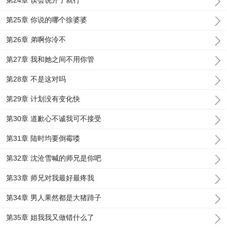
第24章 误会说开了就行
第25章 你说的哪个徐婆婆
第26章 弟啊你冷不
第27章 我和她之间不用你管
第28章 不是这对吗
第29章 计划没有变化快
第30章 道歉心不诚我可不接受
第31章 陆时均要倒霉喽
第32章 沈沧雪喊的师兄是你吧
第33章 师兄对我最好最疼我
第34章 男人果然都是大猪蹄子
第35章 姐我我又做错什么了