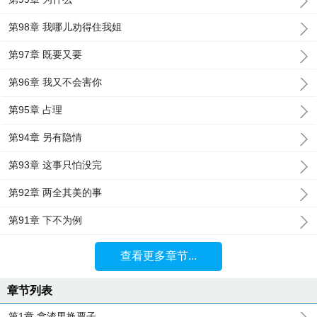
第98章 我哪儿劝得住我姐
第97章 既要又要
第96章 我又不会害你
第95章 占理
第94章 另有隐情
第93章 这事只怕没完
第92章 两全其美的事
第91章 下不为例
查看更多章节...
章节列表
第1章 拿渣男换票子