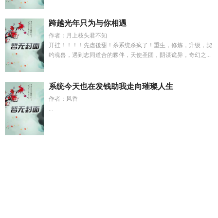
跨越光年只为与你相遇
作者：月上枝头君不知
开挂！！！！先虐後甜！杀系统杀疯了！重生，修炼，升级，契
约魂兽，遇到志同道合的夥伴，天使圣团，阴谋诡异，奇幻之...
系统今天也在发钱助我走向璀璨人生
作者：风香
...
霍格沃兹来自于东方的少女
穿越成龙傲天的剑灵
平安传续写
txt
在恐怖游戏里找男朋友
她的荣耀勋章严欣雅全文大结局
落
难千金最经典10句话
带着附身系统穿越ll百度
二次元神女
夏
夜汽水签
煤气罐怎么做炉灶的视频
末世获得多子多福
万人迷
女主恋综哨向
成为地府二把手后回阳间杀疯了免费观看
守界
长歌
穿成龙傲天的剑灵后by爱喝甜酒
二次元神人
赘婿暴露身
份后你们后悔太迟了
假戏真做正文第1章
赘婿三年我的身份是