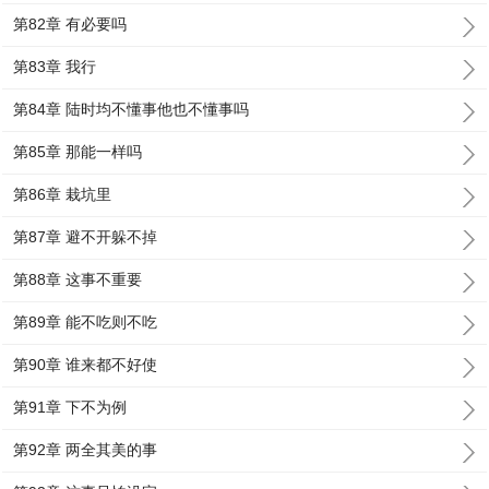
第82章 有必要吗
第83章 我行
第84章 陆时均不懂事他也不懂事吗
第85章 那能一样吗
第86章 栽坑里
第87章 避不开躲不掉
第88章 这事不重要
第89章 能不吃则不吃
第90章 谁来都不好使
第91章 下不为例
第92章 两全其美的事