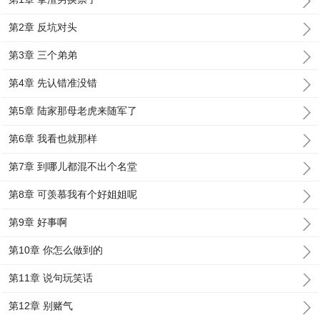
第2章 反坑对头
第3章 三个弟弟
第4章 先认错准没错
第5章 陆家那母老虎来随军了
第6章 我看也就那样
第7章 到哪儿都混不出个名堂
第8章 可羡慕我有个好姐姐呢
第9章 好事啊
第10章 你怎么做到的
第11章 说句玩笑话
第12章 别赌气