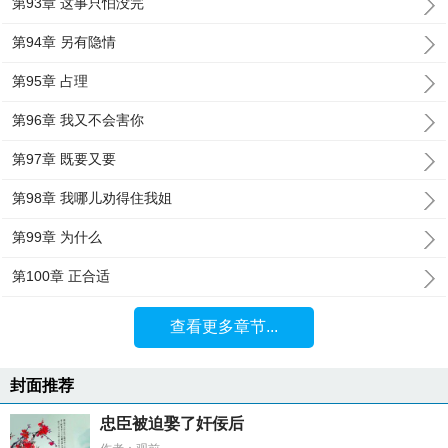
第93章 这事只怕没完
第94章 另有隐情
第95章 占理
第96章 我又不会害你
第97章 既要又要
第98章 我哪儿劝得住我姐
第99章 为什么
第100章 正合适
查看更多章节...
封面推荐
忠臣被迫娶了奸佞后