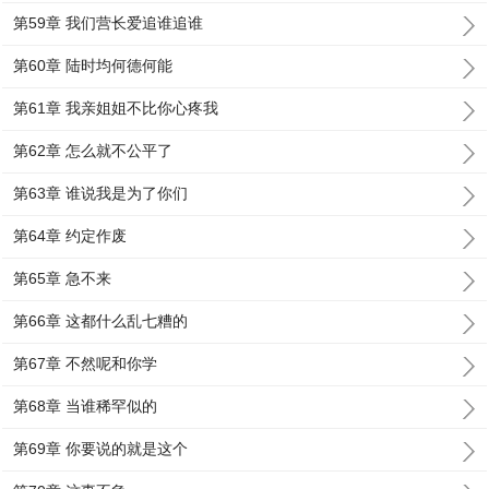
第59章 我们营长爱追谁追谁
第60章 陆时均何德何能
第61章 我亲姐姐不比你心疼我
第62章 怎么就不公平了
第63章 谁说我是为了你们
第64章 约定作废
第65章 急不来
第66章 这都什么乱七糟的
第67章 不然呢和你学
第68章 当谁稀罕似的
第69章 你要说的就是这个