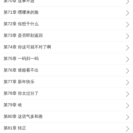
第70章 这事不急
第71章 嘿哪来的脸
第72章 你想干什么
第73章 是否即刻返回
第74章 你这可就不对了啊
第75章 一码归一码
第76章 谁能看不出
第77章 新年快乐
第78章 你太过分了
第79章 啥
第80章 这语气多和善
第81章 转正