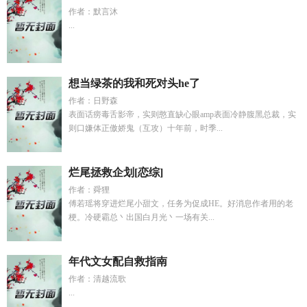
作者：默言沐
...
想当绿茶的我和死对头he了
作者：日野森
表面话痨毒舌影帝，实则憨直缺心眼amp表面冷静腹黑总裁，实
则口嫌体正傲娇鬼（互攻）十年前，时季...
烂尾拯救企划[恋综]
作者：舜狸
傅若瑶将穿进烂尾小甜文，任务为促成HE。好消息作者用的老
梗。冷硬霸总丶出国白月光丶一场有关...
年代文女配自救指南
作者：清越流歌
...