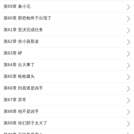
第59章 秦小元
第60章 那把枪终于出现了
第61章 坚决完成任务
第62章 坐小孩那桌
第63章 砰
第64章 出大事了
第65章 枪枪爆头
第66章 到底谁是凶手
第67章 异常
第68章 他不是凶手
第69章 你们胆子太大了