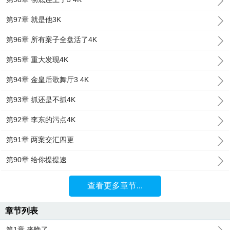
第97章 就是他3K
第96章 所有案子全盘活了4K
第95章 重大发现4K
第94章 金皇后歌舞厅3 4K
第93章 抓还是不抓4K
第92章 李东的污点4K
第91章 两案交汇四更
第90章 给你提提速
查看更多章节...
章节列表
第1章 来晚了