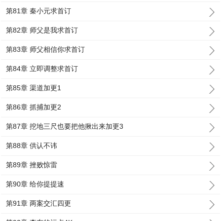
第81章 秦小元求首订
第82章 师父是我求首订
第83章 师父相信你求首订
第84章 立即调整求首订
第85章 渠道加更1
第86章 抓捕加更2
第87章 挖地三尺也要把他揪出来加更3
第88章 供认不讳
第89章 挫败惊雷
第90章 给你提提速
第91章 两案交汇四更