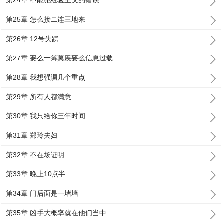
第24章 不能犯经验主义的错误
第25章 怎么接二连三地来
第26章 12号失踪
第27章 要么一筹莫展要么信息过载
第28章 我想强调几个重点
第29章 所有人都满意
第30章 我只给你三年时间
第31章 郑玲夫妇
第32章 不在场证明
第33章 晚上10点半
第34章 门后面是一堵墙
第35章 凶手大概率就在他们当中