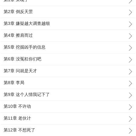
第2章 倒反天罡
第3章 嫌疑越大调查越细
第4章 擦肩而过
第5章 挖掘凶手的信息
第6章 没冤枉你们吧
第7章 问就是天才
第8章 李局
第9章 这个人情我记下了
第10章 不许动
第11章 老伙计
第12章 不想死了