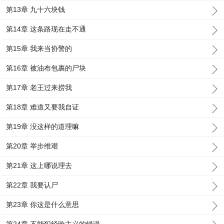
第13章 九十六块钱
第14章 这条路现在走不通
第15章 我来当协警的
第16章 被油布包裹的尸块
第17章 老王过来捞我
第18章 难道又要我自证
第19章 没这样的道理嘛
第20章 举步维艰
第21章 这上哪说理去
第22章 我要认尸
第23章 你这是什么意思