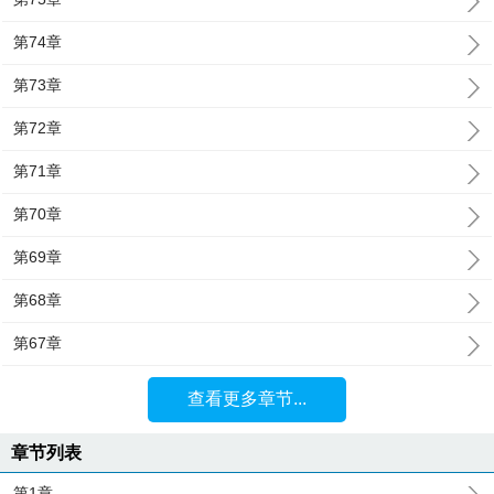
第74章
第73章
第72章
第71章
第70章
第69章
第68章
第67章
查看更多章节...
章节列表
第1章