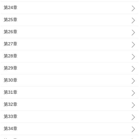
第24章
第25章
第26章
第27章
第28章
第29章
第30章
第31章
第32章
第33章
第34章