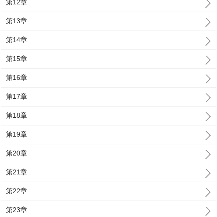
第12章
第13章
第14章
第15章
第16章
第17章
第18章
第19章
第20章
第21章
第22章
第23章