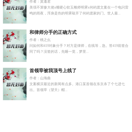
作者：莫逢君
美强不算惨大佬x嘴硬心软玉雕师明霁x何屿渡文案在一个电闪雷
鸣的雨夜，浑身是伤的明霁敲开了何屿渡家的门。世人最...
和律师分手的正确方式
作者：桃之幺
问如何和419对象分手？对方是律师，在线等，急。答419前签合
同了吗？没签的话，先睡一觉，梦里...
首领宰被我顶号上线了
作者：山海曲
文案横滨最近的新闻有点多。港口某首领在东京杀了个七进七
出。首领宰（望天）帽...
植物大僵尸我的世界我是僵尸
哆啦A梦亲吻图片高清大图
吞天
圣帝的简介
九天飞星
初恋是指
七爷免费阅读完整版
我死在
了他结婚的那天
正史杨再兴为何归顺岳飞
重生从2004从开
始
你大爷的歌词
你大爷歌曲原唱
侧妃进门我让位全文免费观