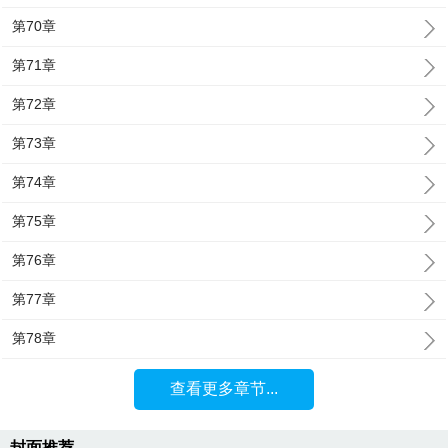
第70章
第71章
第72章
第73章
第74章
第75章
第76章
第77章
第78章
查看更多章节...
封面推荐