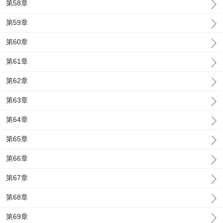
第58章
第59章
第60章
第61章
第62章
第63章
第64章
第65章
第66章
第67章
第68章
第69章