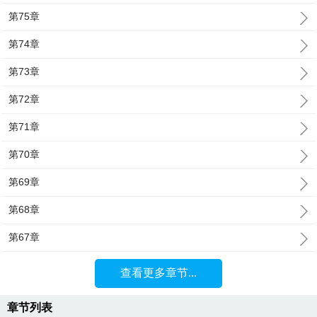
第75章
第74章
第73章
第72章
第71章
第70章
第69章
第68章
第67章
查看更多章节...
章节列表