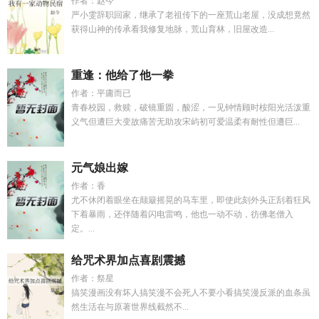
作者：赵今
严小雯辞职回家，继承了老祖传下的一座荒山老屋，没成想竟然
获得山神的传承看我修复地脉，荒山育林，旧屋改造...
重逢：他给了他一拳
作者：平庸而已
青春校园，救赎，破镜重圆，酸涩，一见钟情顾时桉阳光活泼重
义气但遭巨大变故痛苦无助攻宋屿初可爱温柔有耐性但遭巨...
元气娘出嫁
作者：香
尤不休闭着眼坐在颠簸摇晃的马车里，即使此刻外头正刮着狂风
下着暴雨，还伴随着闪电雷鸣，他也一动不动，彷佛老僧入
定。...
给咒术界加点喜剧震撼
作者：祭星
搞笑漫画没有坏人搞笑漫不会死人不要小看搞笑漫反派的血条虽
然生活在与原著世界线截然不...