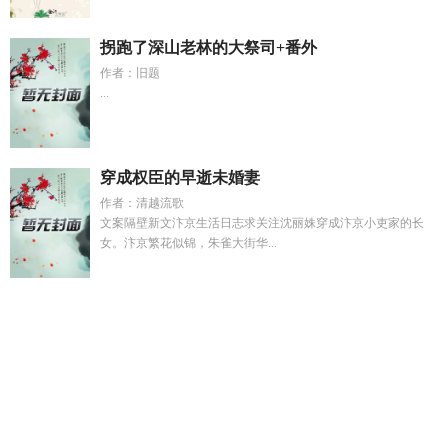
拐跑了深山老林的大祭司+番外
作者：旧题
...
穿成权臣的早逝未婚妻
作者：清越流歌
文案隔壁新文汴京生活日志求关注沈丽姝穿成汴京小吏家的长
女。汴京繁花似锦，朱雀大街华...
为了灭口什么意思
重生狐妖王
小狗响铃植物有几种
小红帽通
关攻略
洪荒开局被云霄偷桃最新章节
穿越蔚蓝档案但不是
sensei是
为了口吃的拼命的上一句
冷脸萌幼崽掉进反派窝
TXT免费阅读
捡错男主大结局
综英美开始游戏后
孟宴臣
文
清冷受被强制爱明明很爽却不出声
全职高手np向
始乱终弃
之人终被弃什么意思
为了一口吃的去上学无限免费阅读
小红
帽在无限流杀疯了txt
穿越乞丐成仙故事
御前侍
初与遇电