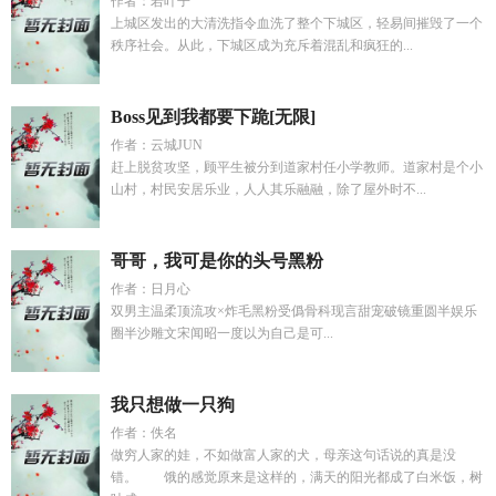
作者：若叶子
上城区发出的大清洗指令血洗了整个下城区，轻易间摧毁了一个
秩序社会。从此，下城区成为充斥着混乱和疯狂的...
Boss见到我都要下跪[无限]
作者：云城JUN
赶上脱贫攻坚，顾平生被分到道家村任小学教师。道家村是个小
山村，村民安居乐业，人人其乐融融，除了屋外时不...
哥哥，我可是你的头号黑粉
作者：日月心
双男主温柔顶流攻×炸毛黑粉受僞骨科现言甜宠破镜重圆半娱乐
圈半沙雕文宋闻昭一度以为自己是可...
我只想做一只狗
作者：佚名
做穷人家的娃，不如做富人家的犬，母亲这句话说的真是没
错。 饿的感觉原来是这样的，满天的阳光都成了白米饭，树