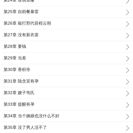
第24章 谁填窟窿
第25章 自助餐暴雷
第26章 敲打邢代容程云朔
第27章 没有新衣裳
第28章 要钱
第29章 当差
第30章 香积寺
第31章 陆含宜有孕
第32章 嫂子韦氏
第33章 提醒有孕
第34章 当个姨娘也没什么不好
第35章 没了男人活不了