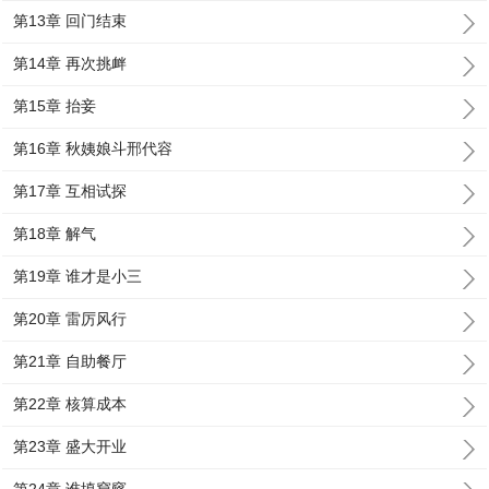
第13章 回门结束
第14章 再次挑衅
第15章 抬妾
第16章 秋姨娘斗邢代容
第17章 互相试探
第18章 解气
第19章 谁才是小三
第20章 雷厉风行
第21章 自助餐厅
第22章 核算成本
第23章 盛大开业