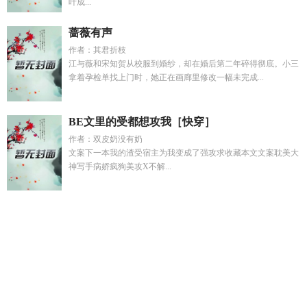
叶成...
蔷薇有声
作者：其君折枝
江与薇和宋知贺从校服到婚纱，却在婚后第二年碎得彻底。小三
拿着孕检单找上门时，她正在画廊里修改一幅未完成...
BE文里的受都想攻我［快穿］
作者：双皮奶没有奶
文案下一本我的渣受宿主为我变成了强攻求收藏本文文案耽美大
神写手病娇疯狗美攻X不解...
赵司瀚姜兮悦免费
万人迷体质杜小雪
兽医和狗全集
beta女配
全集免费
与狂风骤兩
病娇妹妹后续
凡修修仙
山海尽头自有
归途最新章节更新时间
与风相拥是什么意思
生路卧底by哈次
txt
成为死对头的主人
心机的太子妃被欺负
男虎女豹的故
事
装乖钓到混血daddy原著叫什么名字
病娇妹妹欺负漫画全
集
山海故人谢湜
赵熙宁祁斯年全文免费阅读
与狂风暴雨类似
的词语
二进制恋爱笔趣阁免费阅读
兽医与狗全文阅读
二进制