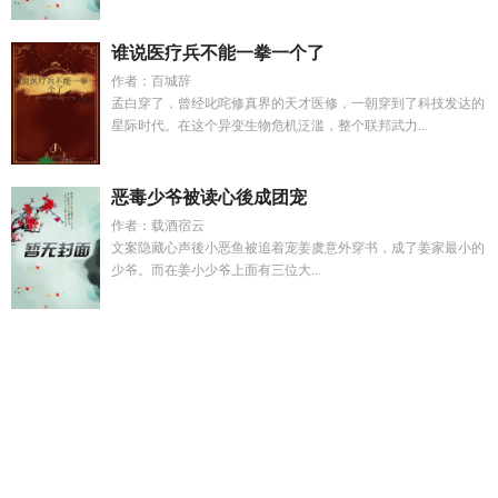
谁说医疗兵不能一拳一个了
作者：百城辞
孟白穿了，曾经叱咤修真界的天才医修，一朝穿到了科技发达的
星际时代。在这个异变生物危机泛滥，整个联邦武力...
恶毒少爷被读心後成团宠
作者：载酒宿云
文案隐藏心声後小恶鱼被追着宠姜虞意外穿书，成了姜家最小的
少爷。而在姜小少爷上面有三位大...
人间阎王全本TXT最新章节免费阅读
出狱当天捡了个美女总裁
老婆 孤傲不屈
我想和你好好的高清完整版观看
傅北辰林念短
剧
短剧合集出狱后捡了高冷妻
酸甜校园暗恋1v1免费阅读最新
章节列表
顽劣电影
爱神城堡在线电影
催眠高冷老师H
蒋智灵
的爷爷是国民党吗知乎
裁决之光
傅北寒林晚晚全集
第一章邪
教徒
寒星熠熠
四合院48年的奋斗人生
炽煜
顽劣逆徒在线阅
读全文
电熨斗熨烫衬衫
彩虹天堂电影版泰国
顽劣行为违法