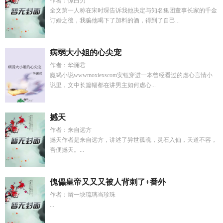
作者：惊白刃
全文第一人称在宋时琛告诉我他决定与知名集团董事长家的千金
订婚之後，我骗他喝下了加料的酒，得到了自己...
病弱大小姐的心尖宠
作者：华澜君
魔蝎小说wwwmoxiexscom安钰穿进一本曾经看过的虐心言情小
说里，文中长篇幅都在讲男主如何虐心...
撼天
作者：来自远方
撼天作者是来自远方，讲述了异世孤魂，灵石入仙，天道不容，
吾便撼天。...
傀儡皇帝又又又被人背刺了+番外
作者：凿一块琉璃当珍珠
...