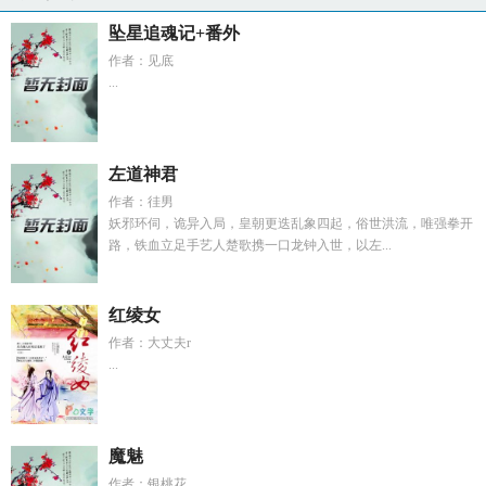
坠星追魂记+番外
作者：见底
...
左道神君
作者：徍男
妖邪环伺，诡异入局，皇朝更迭乱象四起，俗世洪流，唯强拳开
路，铁血立足手艺人楚歌携一口龙钟入世，以左...
红绫女
作者：大丈夫r
...
魔魅
作者：银桃花