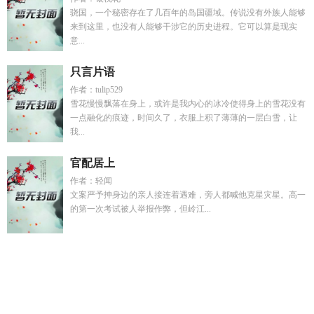
骁国，一个秘密存在了几百年的岛国疆域。传说没有外族人能够
来到这里，也没有人能够干涉它的历史进程。它可以算是现实
意...
只言片语
作者：tulip529
雪花慢慢飘落在身上，或许是我内心的冰冷使得身上的雪花没有
一点融化的痕迹，时间久了，衣服上积了薄薄的一层白雪，让
我...
官配居上
作者：轻闻
文案严予抻身边的亲人接连着遇难，旁人都喊他克星灾星。高一
的第一次考试被人举报作弊，但岭江...
花与同谋漫画无弹窗免费阅读
不灭元神同人最新章节更新列
表
女神反转系统百度百科
奇门骠骑
锦衣AI
锦衣月明
从修练
夺舍邪功开始散修修仙
怀上主母兄长
山鬼全片
快穿之林
HHHH
我们要在一起歌词
山鬼山魈
斩断青丝顾婕最新更新章