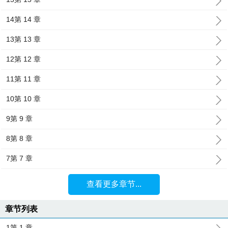
14第 14 章
13第 13 章
12第 12 章
11第 11 章
10第 10 章
9第 9 章
8第 8 章
7第 7 章
查看更多章节...
章节列表
1第 1 章