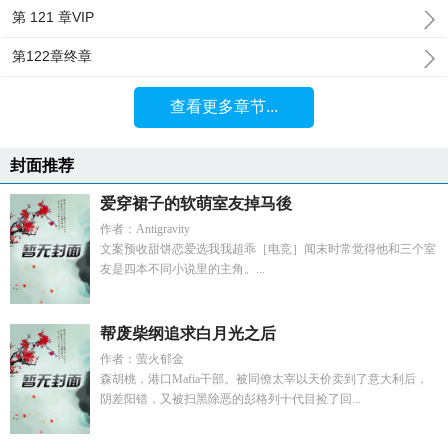
第 121 章VIP
第122章终章
查看更多章节...
封面推荐
爱穿裙子的软萌室友掉马後
作者：Antigravity
文案预收甜饼恋爱选我我超乖［电竞］闻末时常觉得他和三个室
友是四本不同小说里的主角。...
帮废柴纲追求白月光之后
作者：萤火郁金
森胡桃，港口Mafia干部。被同僚太宰以天价卖到了意大利后，
阴差阳错，又被扫黑除恶的彭格列十代目捡了回...