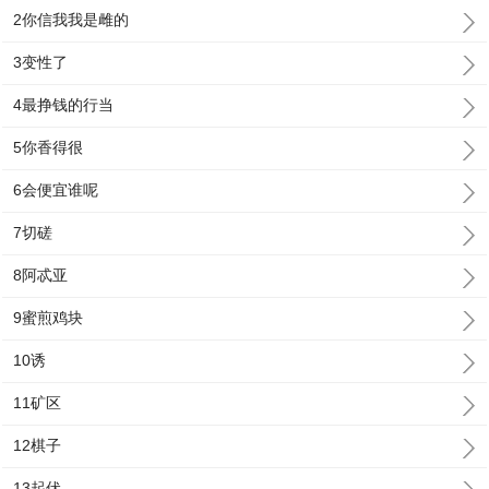
2你信我我是雌的
3变性了
4最挣钱的行当
5你香得很
6会便宜谁呢
7切磋
8阿忒亚
9蜜煎鸡块
10诱
11矿区
12棋子
13起伏