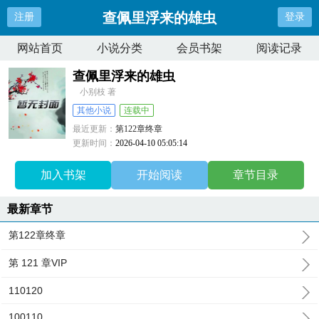
查佩里浮来的雄虫
注册
登录
网站首页
小说分类
会员书架
阅读记录
查佩里浮来的雄虫
小别枝 著
其他小说
连载中
最近更新：
第122章终章
更新时间：
2026-04-10 05:05:14
加入书架
开始阅读
章节目录
最新章节
第122章终章
第 121 章VIP
110120
100110