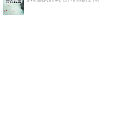
微博甜雨韩骚气富家少爷（攻）×高冷沉稳学霸（受）...
植物大僵尸我的世界我是僵尸
哆啦A梦亲吻图片高清大图
吞天
圣帝的简介
九天飞星
初恋是指
七爷免费阅读完整版
我死在
了他结婚的那天
正史杨再兴为何归顺岳飞
重生从2004从开
始
你大爷的歌词
你大爷歌曲原唱
侧妃进门我让位全文免费观
看在线阅读
加错好友怎么化解尴尬
杨再兴称号
从阴鸷太子身
边逃跑后他发疯了
哆啦a梦漫画书作者亲华吗
杨再兴在三国谁
最厉害
她玄学老祖杀疯了
我的世界植物VS僵尸
被外星人抓3
分钟回地球11年
哆啦a梦亲吻美表情包
我与女帝成婚的
给我
100元图片
女仆大少爷
神级选择系统神级选择神级
酒鬼小丽
百家号
程璟舟沈青霜全文免费阅读最新章节
给我一百元原唱
歌词
侧妃进门我让位免费阅读
杨再兴放在三国什么水平
杨再
兴为何称第一猛将
我给你一百块钱而他给你一千
初恋是生理
性喜欢吗
早上好新版
休夫合离后我转身嫁权臣
错把魔尊当灵
宠免费阅读
陆听雪动漫
诱入婚渊全文免费阅读
路人甲心声泄
露后txt
恶毒女配觉醒后全员男主觉醒了
早上好最美图片漂
亮
雄竞万人迷女配
错把魔尊当白月光免费观看最新章节
沈青
禾程屿白
阴鸷太子的人物介绍
加错好友后每天和死对头续火