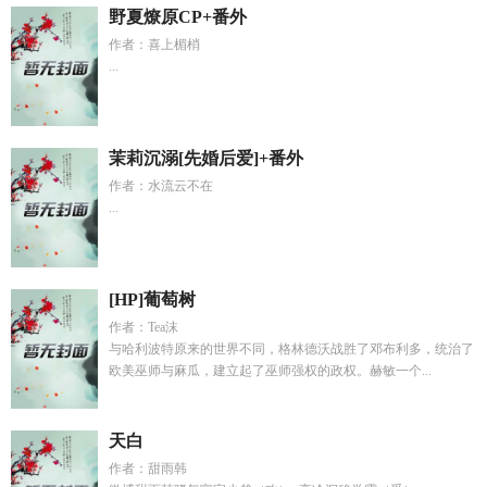
野夏燎原CP+番外
作者：喜上楣梢
...
茉莉沉溺[先婚后爱]+番外
作者：水流云不在
...
[HP]葡萄树
作者：Tea沫
与哈利波特原来的世界不同，格林德沃战胜了邓布利多，统治了
欧美巫师与麻瓜，建立起了巫师强权的政权。赫敏一个...
天白
作者：甜雨韩