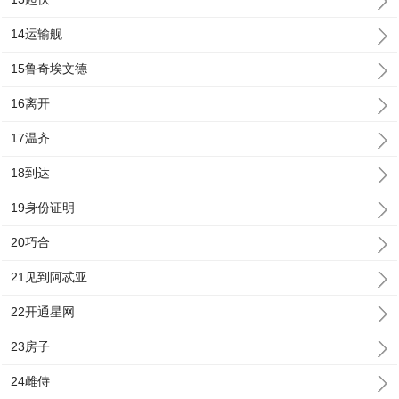
14运输舰
15鲁奇埃文德
16离开
17温齐
18到达
19身份证明
20巧合
21见到阿忒亚
22开通星网
23房子
24雌侍