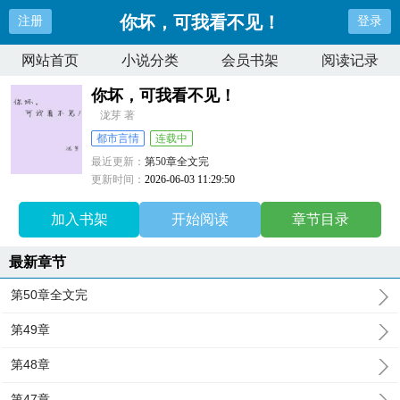
你坏，可我看不见！
注册
登录
网站首页
小说分类
会员书架
阅读记录
你坏，可我看不见！
泷芽 著
都市言情
连载中
最近更新：
第50章全文完
更新时间：
2026-06-03 11:29:50
加入书架
开始阅读
章节目录
最新章节
第50章全文完
第49章
第48章
第47章