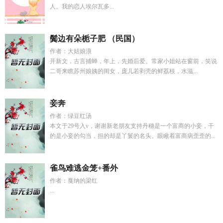
人。我的恋人埃尔瓦多...
鬓边有朵栀子肥 （民国）
作者：大姑娘浪
开新文，古言捕蝉，年上，先婚后爱。常家小姐站在窗前，笑说
二哥来瞧苏州娘姨的闺女，庞儿若剥壳的鲜荔枝，水滋...
妾奔
作者：绿豆红汤
本文于29号入v，谢谢新老朋友支持丹穗是一个富商的小妾，干
的是小妾的勾当，担的却是丫鬟的名头。眼瞅着富商病歪歪的...
雀鸟难逃金笼+番外
作者：戛纳的梁红
...