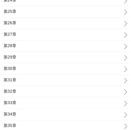
第24章
第25章
第26章
第27章
第28章
第29章
第30章
第31章
第32章
第33章
第34章
第35章