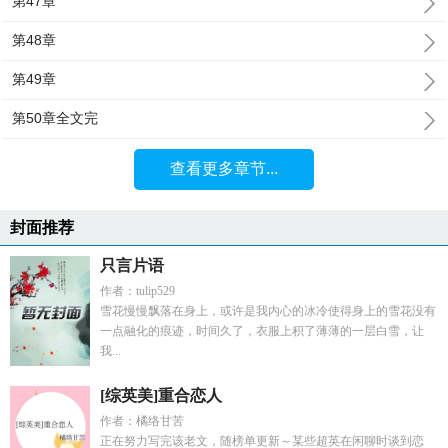
第47章
第48章
第49章
第50章全文完
查看更多章节...
封面推荐
只言片语
作者：tulip529
雪花慢慢飘落在身上，或许是我内心的冰冷使得身上的雪花没有
一点融化的痕迹，时间久了，衣服上积了薄薄的一层白雪，让
我...
[综英美]重合恋人
作者：橘络甘苦
正在努力写完该老文，随榜单更新～某些超英在闲聊时谈到恋