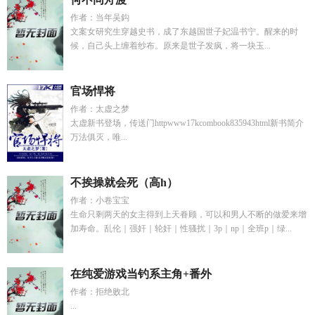
作者：当年吴鈎
文案女研究生穿越史书，成了东越国世子妃温书宁。醒来的时
候，自己头上缠着纱布。原来是世子发疯，将一块玉...
官场悍将
作者：太虚之梦
太虚新书登场，传送门httpwww17kcombook835943html新书简介
万法俱灭，唯...
不挨操就会死（高h）
作者：小卷宝宝
生命只剩两天的女主得到上天眷顾，可以和男人不断的做爱来增
加寿命。乱伦｜强奸｜轮奸｜性骚扰｜3p｜np｜全班p｜绿...
在纯爱游戏当钓系主角+番外
作者：拒绝败北
...