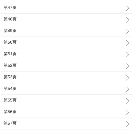
第47页
第48页
第49页
第50页
第51页
第52页
第53页
第54页
第55页
第56页
第57页