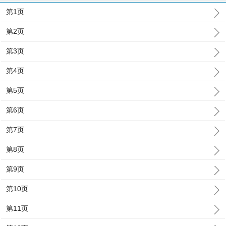
第1页
第2页
第3页
第4页
第5页
第6页
第7页
第8页
第9页
第10页
第11页