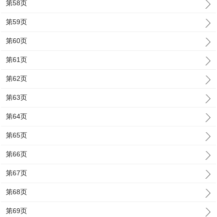
第58页
第59页
第60页
第61页
第62页
第63页
第64页
第65页
第66页
第67页
第68页
第69页