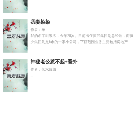
我妻染染
作者：羊
我的名字叫宋杰，今年28岁。目前出任恒兴集团副总经理，而恒
夕集团则是h市的一家小公司，下辖范围业务主要包括房地产...
神秘老公惹不起+番外
作者：落水缤纷
...
长春啊
冰冷的她都有什么牌
白曦白晓免费阅读
海上求生她能
听见万物心声最新章节
还珠格格皇阿玛是谁
修仙界第一苟
圣
她不是女主是女配日漫
室友今天喜欢我了吗bysseven7
穿
成男主的炮灰前妻啾啾免费阅读
玻璃花房末日都给我吃糖在哪
看
苟在修仙家族肉身成圣 txt
噬天龙帝人物关系图
返场北极星
多少钱
一教之主TXT
重生七零军婚高甜文
虫族伪装亚雌和各