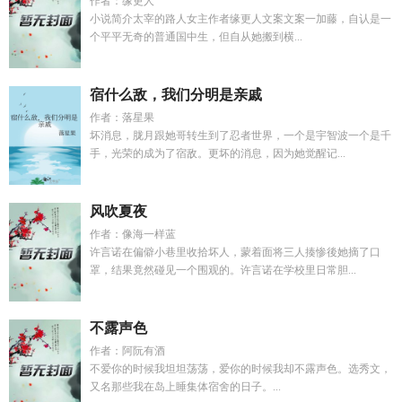
作者：缘更人
小说简介太宰的路人女主作者缘更人文案文案一加藤，自认是一
个平平无奇的普通国中生，但自从她搬到横...
宿什么敌，我们分明是亲戚
作者：落星果
坏消息，胧月跟她哥转生到了忍者世界，一个是宇智波一个是千
手，光荣的成为了宿敌。更坏的消息，因为她觉醒记...
风吹夏夜
作者：像海一样蓝
许言诺在偏僻小巷里收拾坏人，蒙着面将三人揍惨後她摘了口
罩，结果竟然碰见一个围观的。许言诺在学校里日常胆...
不露声色
作者：阿阮有酒
不爱你的时候我坦坦荡荡，爱你的时候我却不露声色。选秀文，
又名那些我在岛上睡集体宿舍的日子。...