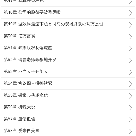
第47章 我真是冤枉死了
第48章 公司的脸都要被丢尽啦
第49章 游戏界最速下跪と司马の双雄腾跃の两万是也
第50章 亿万富翁
第51章 独播版权花落虎鲨
第52章 请曹老师狠狠地开发
第53章 不当人子开某人
第54章 协议四－投掷铁驭
第55章 磁爆步兵杨永信
第56章 机魂大悦
第57章 血债血偿
第58章 爱来自美国