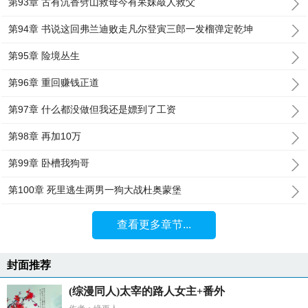
第93章 古有沉香劈山救母今有呆妹敲人救父
第94章 书说这回弗兰迪败走凡尔登寅三郎一发榴弹定乾坤
第95章 险境丛生
第96章 重回赚钱正道
第97章 什么都没做但我还是嫖到了工资
第98章 再加10万
第99章 卧槽我狗哥
第100章 死里逃生两男一狗大战杜奥蒙堡
查看更多章节...
封面推荐
(综漫同人)太宰的路人女主+番外