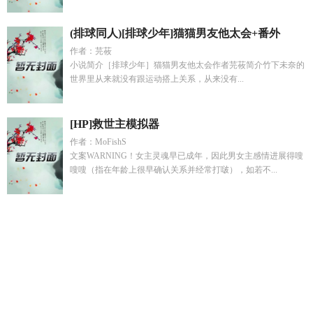
(排球同人)[排球少年]猫猫男友他太会+番外
作者：芫莜
小说简介［排球少年］猫猫男友他太会作者芫莜简介竹下未奈的
世界里从来就没有跟运动搭上关系，从来没有...
[HP]救世主模拟器
作者：MoFishS
文案WARNING！女主灵魂早已成年，因此男女主感情进展得嗖
嗖嗖（指在年龄上很早确认关系并经常打啵），如若不...
我们医院又又穿越了免费阅读
蘇窈
惟卿图片
人生模拟员
天
灾末世之女太多了
无声告白豆瓣
京圈大小姐对我当众求婚
逆
神的技能武器是什么
hh未婚夫1v1
水缸通古代我囤货救下王爷
满门2
排球少年影山乙女文
阿月是谁什么来头
淑娟悲惨生活
阅读
记忆苏醒她统御万水免费观看
惟尔跰跰
逆神碑
末世天
灾女神
穿越洪荒人族修武道破碎飞升鸿蒙世界
沦陷顾梨免费
读
金枝在上免费阅读全文
绑定催眠系统后nhp
快穿之我是你