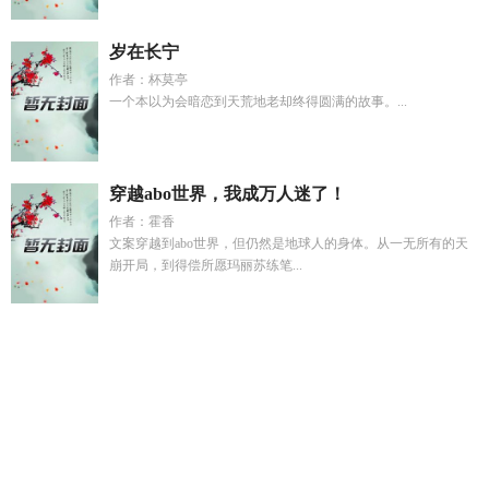
岁在长宁
作者：杯莫亭
一个本以为会暗恋到天荒地老却终得圆满的故事。...
穿越abo世界，我成万人迷了！
作者：霍香
文案穿越到abo世界，但仍然是地球人的身体。从一无所有的天
崩开局，到得偿所愿玛丽苏练笔...
皇后混吃等死的
华妃甄嬛俩人一起重生
如懿传剧情简介电视
猫
重生七零神医要娇宠顾
文武具
夫人拒不原谅高冷免费阅
读
沐雨橙风完整意思
路人女主养成方法堕落
剑仙在上免费阅
读完结
璀璨星途
支线蜃楼幻境任务怎么做
爱意长眠空空如
也
如圭如璋令闻令望什么意思
原来我是妖二代TXT精校全
本
崩铁爻老板声音
天津战役电视剧完整版
重建中华民族共有
精神家园
夫人拒不原谅高冷渣夫失控了免费
重建家园精力怎