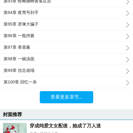
第93章 螳螂捕蝉黄雀在后
第94章 夜莺号到手
第95章 君琳大骗子
第96章 一瓶拌酱
第97章 香菜酱
第98章 一碗汤面
第99章 信念崩塌
第100章 回忆一杀
查看更多章节...
封面推荐
穿成纯爱文女配後，她成了万人迷