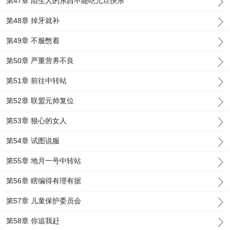
第47章 陌生人的东西不能吃元旦快乐
第48章 掉牙就补
第49章 不服憋着
第50章 严重营养不良
第51章 前往中转站
第52章 联盟元帅复位
第53章 狠心的女人
第54章 试图说服
第55章 地月一号中转站
第56章 瞎编得有理有据
第57章 儿童保护委员会
第58章 你追我赶