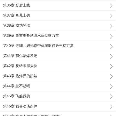
第36章 影后上线
第37章 鱼儿上钩
第38章 成功登船
第39章 事前准备感谢水远烟微万赏
第40章 去哪儿妈妈都带你感谢何必当初万赏
第41章 荷尔蒙爆发吧
第42章 反转来得太快
第43章 抱炸弹的奶娃
第44章 惹不起哦
第45章 飞船我的
第46章 我喜欢谈条件