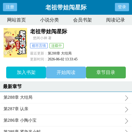
老祖带娃闯星际
注册
登录
网站首页
小说分类
会员书架
阅读记录
老祖带娃闯星际
悠闲小神 著
都市言情
连载中
最近更新：
第288章 大结局
更新时间：
2026-06-02 13:33:45
加入书架
开始阅读
章节目录
最新章节
第288章 大结局
第287章 认亲
第286章 小陶小宝
第285章 紧急半小时