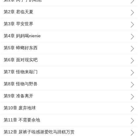
第2章 君临天夏
第3章 早安世界
第4章 妈妈喝nienie
第5章 蟑螂好东西
第6章 面对现实吧
第7章 怪物来敲门
第8章 怪物与野兽
第9章 准备离开
第10章 废弃地球
第11章 不需要余地
第12章 尿裤子啦感谢爱吃马蹄糕万赏