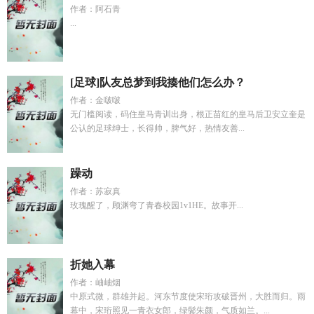
作者：阿石青
...
[足球]队友总梦到我揍他们怎么办？
作者：金啵啵
无门槛阅读，码住皇马青训出身，根正苗红的皇马后卫安立奎是
公认的足球绅士，长得帅，脾气好，热情友善...
躁动
作者：苏寂真
玫瑰醒了，顾渊弯了青春校园1v1HE。故事开...
折她入幕
作者：岫岫烟
中原式微，群雄并起。河东节度使宋珩攻破晋州，大胜而归。雨
幕中，宋珩照见一青衣女郎，绿鬓朱颜，气质如兰。...