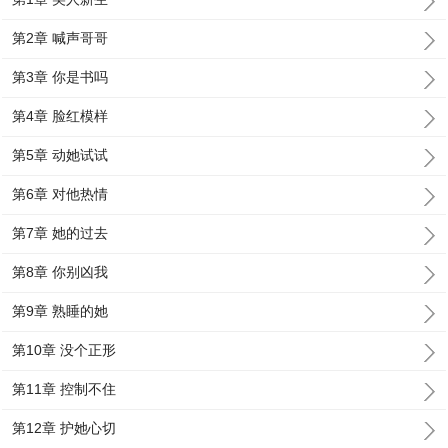
第2章 喊声哥哥
第3章 你是书吗
第4章 脸红模样
第5章 动她试试
第6章 对他热情
第7章 她的过去
第8章 你别凶我
第9章 熟睡的她
第10章 没个正形
第11章 控制不住
第12章 护她心切