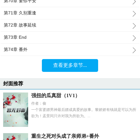
第70章 要你平安
第71章 久别重逢
第72章 故事延续
第73章 End
第74章 番外
查看更多章节...
封面推荐
强扭的瓜真甜（1V1）
作者：偷
一个富婆嫖男神最后嫖成真爱的故事。黎娇娇有钱就是可以为所
欲为！孟景同只许对我为所欲为。...
重生之死对头成了亲师弟+番外