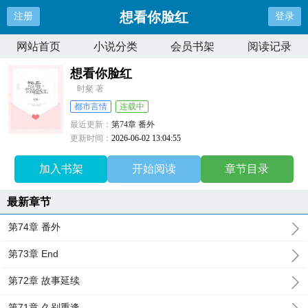
想看你脸红
注册
登录
网站首页
小说分类
会员书架
阅读记录
想看你脸红
时粲 著
都市言情
连载中
最近更新：
第74章 番外
更新时间：
2026-06-02 13:04:55
加入书架
开始阅读
章节目录
最新章节
第74章 番外
第73章 End
第72章 故事延续
第71章 久别重逢