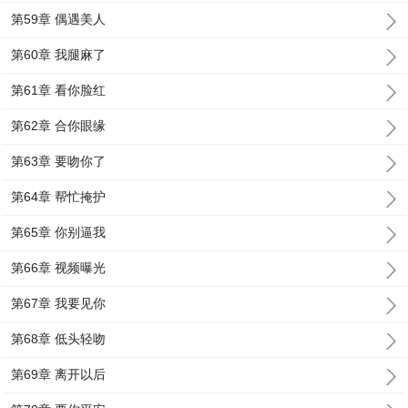
第59章 偶遇美人
第60章 我腿麻了
第61章 看你脸红
第62章 合你眼缘
第63章 要吻你了
第64章 帮忙掩护
第65章 你别逼我
第66章 视频曝光
第67章 我要见你
第68章 低头轻吻
第69章 离开以后