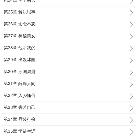
第24章 两个男人
第25章 解决琐事
第26章 念念不忘
第27章 神秘美女
第28章 他听我的
第29章 出发冰国
第30章 冰国局势
第31章 醉舞人间
第32章 入乡随俗
第33章 害苦自己
第34章 乔装打扮
第35章 学徒生涯