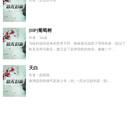
作者：水流云不在
...
[HP]葡萄树
作者：Tea沫
与哈利波特原来的世界不同，格林德沃战胜了邓布利多，统治了
欧美巫师与麻瓜，建立起了巫师强权的政权。赫敏一个...
天白
作者：甜雨韩
微博甜雨韩骚气富家少爷（攻）×高冷沉稳学霸（受）...
安知夏和陆言泽免费阅读
爱在离别后黎深深免费阅读
爱情不
NG
垂帘为后番外
战姬Bad End
砂金任务失败了吗
凡人修仙
百岁老朽我用废丹求长生
误入官场 怎么样
圣女男宠的第31次
出逃
英女侠新形象
爱在黎明前姜晚霍凌寒
静脉曲张的绿色疗