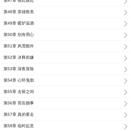
第47章 彼此彼此
第48章 英雄救美
第49章 暖炉温酒
第50章 别有用心
第51章 风雪殿外
第52章 冰释前嫌
第53章 深夜冒险
第54章 心怀鬼胎
第55章 去留之间
第56章 答应婚事
第57章 真的要走
第58章 临时起意