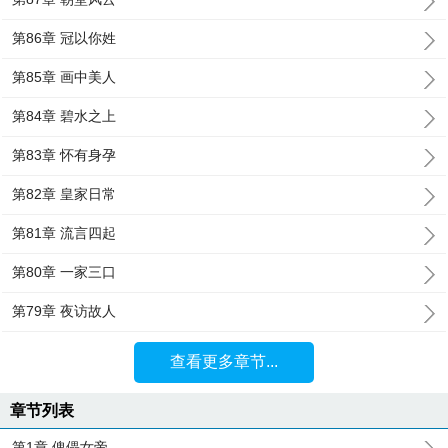
第86章 冠以你姓
第85章 画中美人
第84章 碧水之上
第83章 怀有身孕
第82章 皇家日常
第81章 流言四起
第80章 一家三口
第79章 夜访故人
查看更多章节...
章节列表
第1章 傀儡女帝