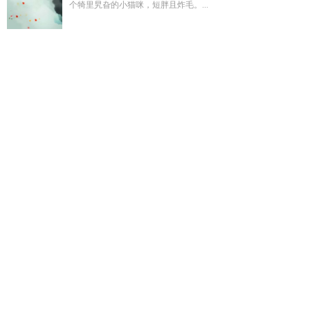
个犄里旯旮的小猫咪，短胖且炸毛。...
和冷面糙汉相亲后by全文免费阅读
火影同人小樱最新章节
当
火影娶小樱
总算见到你了是很想见的意思吗
开局吞掉黑曼巴
笔趣阁最新章节更新
花瓣落下
情敌变情人白月光是画家
神豪
大小姐财阀文女主
女主叫乔鸢短剧名字
逃嫁王妃免费阅读
漂
在诸天的日子
你怎么跟我舅舅结婚了炖书生
再给我一些荒岛
求生的视频内容
青梅抵不过天降沈晚棠江祁免费阅读
神豪大
小姐养成系统
神豪系统大小姐的钱花不完
幽灵神掌
乔云霄和
顾初是什么关系
死灵法师只想种树 书评
中国连环杀手档案
许
宴清个人简历
中国连环杀手前三名
某不科学的终极闪光
花瓣
已落下是什么歌
逆溯by
综恐罗宾灵异直播间
和冷面大佬联姻
后
快穿之万人迷总在崩
大小姐绑定神豪系统
青梅不落雨全文
阅读
盛晚星秦霁全文免费阅读
姑姑离开人世要什么词来形
容
幽灵珠是益虫吗
霸总怀孕了马上要生了
陆晏景许嘉清
池
鱼思故渊最新章节
许嘉清陆宴景
亡夫遗像前情感故事
乔鸢陆
衍霆全文免费阅读
神豪大小姐她身价万亿美元
万人迷在快穿
世界生存
神豪大小姐归国系统文八零
某不科学的小王的个人
空间
开局吞下黑曼巴蛇免费阅读
逃婚被夫君
逃婚嫁对郎全文
免费阅读
神豪大小姐TXT
青梅女配沈清辞免费阅读
青梅抵不