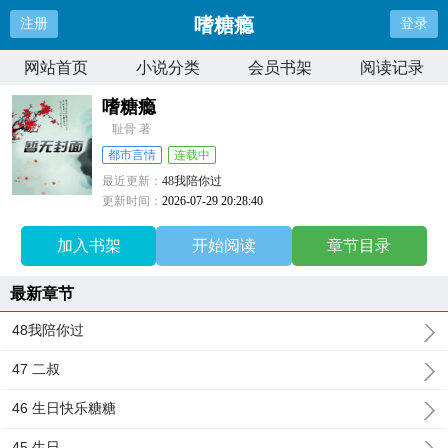
嗜糖瘾
注册
登录
网站首页
小说分类
会员书架
阅读记录
嗜糖瘾
耻骨 著
都市言情
连载中
最近更新：
48我陪你过
更新时间：
2026-07-29 20:28:40
加入书架
开始阅读
章节目录
最新章节
48我陪你过
47 二叔
46 生日快乐糖糖
45 生日