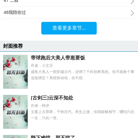
47 二叔
48我陪你过
查看更多章节...
封面推荐
带球跑后大美人带崽要饭
作者：小文旦
咸鱼大美人一朝穿越古代，还绑了个科技树系统。你不能换个事
业批绑定？系统快动动，你不想...
[古剑三]云深不知处
作者：梓伊
文案上古莽莽，千秋百代。死生之後，你我能够相守，哪怕只此
一生，只此一世。...
陛下难哄，那不哄了