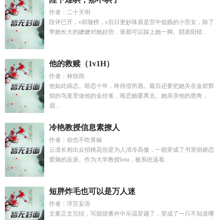
作者：二十天明
段评已开，v前随榜，v后日更妙珠原是宫中低贱的小宫女，除了
带她长大的嬷嬷对她好些，谁都可以踩上她一脚。阴差阳错...
他的救赎（1v1H）
作者：林惊雨
他如此病态。暗恋十年，终得偿所愿。最后还要把她关在金碧辉
煌的鸟笼里做他的金丝雀，唯恐她要离去。她亲亲他的唇角，
眉...
冷艳教授信息素撩人
作者：你也不吃青椒
云凛长相出众招桃花但是为人清冷高傲，一朝穿成了书里病娇恋
爱脑的反派。作为大学教授beta，被系统逼着...
短胖炸毛也可以是万人迷
作者：浮言妄语
文案正文完结，写甜甜番外中乐温穿越了，穿成了一只不知道哪