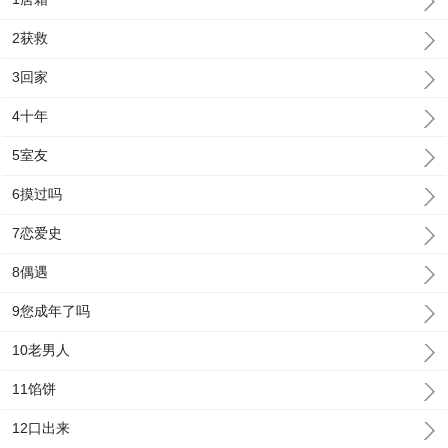
2获救
3回家
4十年
5室友
6摸过吗
7恋爱史
8偶遇
9您成年了吗
10老男人
11馅饼
12口出来