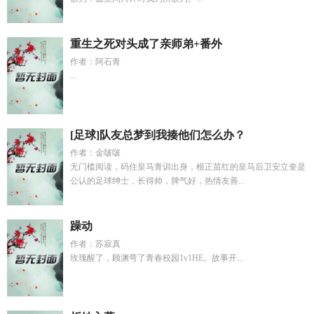
重生之死对头成了亲师弟+番外
作者：阿石青
...
[足球]队友总梦到我揍他们怎么办？
作者：金啵啵
无门槛阅读，码住皇马青训出身，根正苗红的皇马后卫安立奎是
公认的足球绅士，长得帅，脾气好，热情友善...
躁动
作者：苏寂真
玫瑰醒了，顾渊弯了青春校园1v1HE。故事开...