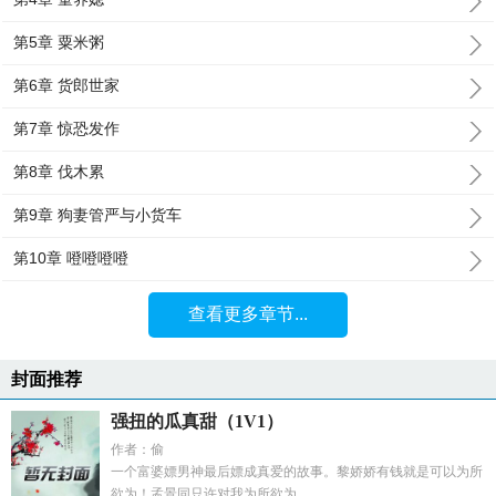
第5章 粟米粥
第6章 货郎世家
第7章 惊恐发作
第8章 伐木累
第9章 狗妻管严与小货车
第10章 噔噔噔噔
查看更多章节...
封面推荐
强扭的瓜真甜（1V1）
作者：偷
一个富婆嫖男神最后嫖成真爱的故事。黎娇娇有钱就是可以为所
欲为！孟景同只许对我为所欲为。...