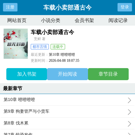
车载小卖部通古今
注册
登录
网站首页
小说分类
会员书架
阅读记录
车载小卖部通古今
烹鲜 著
都市言情
连载中
最近更新：
第10章 噔噔噔噔
更新时间：
2026-04-08 18:07:35
加入书架
开始阅读
章节目录
最新章节
第10章 噔噔噔噔
第9章 狗妻管严与小货车
第8章 伐木累
第7章 惊恐发作