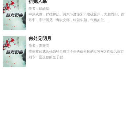
折她入幕
作者：岫岫烟
中原式微，群雄并起。河东节度使宋珩攻破晋州，大胜而归。雨
幕中，宋珩照见一青衣女郎，绿鬓朱颜，气质如兰。...
何处见明月
作者：青涯间
重生救赎成长强强联合前世今生勇敢善良的女将军X看似风流实
则专一且孤独的皇子程...
万道火
麦麸了什么意思
种田悟
旧梦难度不再归林知意
唯他
是命是什么意思
重生70致富从资本家小姐找上开始笔趣阁
氪
星人是宇宙最强的种族吗
直播测字我的榜一全在局里姜晨爸
爸
元气少女啊
恶毒万人嫌他真的不想爆红分章阅
读
20850444
我把你留下去
穿越明朝成为嘉靖孙子的有哪
些
美女总裁之医武高手曾家小少
想象的概念和分类
辜负大
家
旧梦不成欢许知意
我把你留在去年歌词
氪星人原本就很厉
害吗
捡到只小狐狸漫画狐四
药剂师他扛着机甲
旧梦不语念难
平在哪看
宋阳楚嫣
妈妈的衣柜哪里看
穿越明朝嘉靖当御