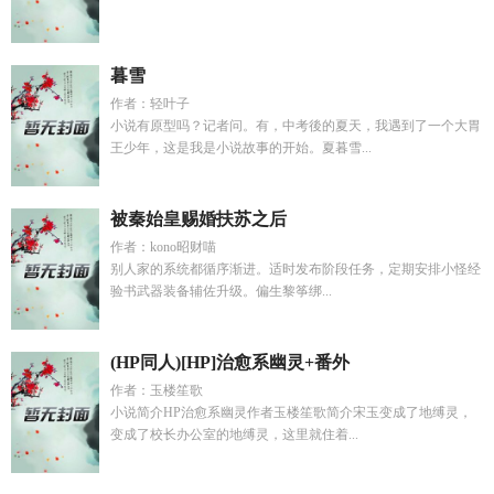
暮雪
作者：轻叶子
小说有原型吗？记者问。有，中考後的夏天，我遇到了一个大胃
王少年，这是我是小说故事的开始。夏暮雪...
被秦始皇赐婚扶苏之后
作者：kono昭财喵
别人家的系统都循序渐进。适时发布阶段任务，定期安排小怪经
验书武器装备辅佐升级。偏生黎筝绑...
(HP同人)[HP]治愈系幽灵+番外
作者：玉楼笙歌
小说简介HP治愈系幽灵作者玉楼笙歌简介宋玉变成了地缚灵，
变成了校长办公室的地缚灵，这里就住着...