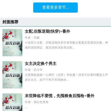
查看更多章节...
封面推荐
女配,但叛逆期[快穿]+番外
作者：简粲
小说简介女配，但叛逆期快穿作者简粲文案夏意星渡劫失败，神
魂和系统绑定，被安排扮演各类女配...
女主决定换个男主
作者：臣兮年
文案预收娘娘一心摆烂［清穿］求收藏！排雷不好看时樱是古早
虐文女主，由于宁死不和害她全...
末世降临不要慌，先囤粮食后囤枪+番外
作者：黑白色章鱼
...