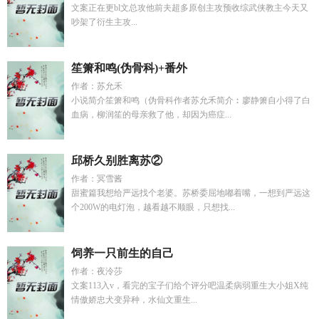
文案正在更bl文总攻他前夫超多原创主攻预收综武侠教主今天又
吵架了衍生主攻...
笙箫和鸣(伪骨科)+番外
作者：苏允禾
小说简介笙箫和鸣（伪骨科作者苏允禾简介︰廖静箫自小得了白
血病，柳润笙的母亲救了他，却因为癌症...
邱桥久别胜离苏②
作者：冥雪酱
甜蜜篇我想给严远找个老婆。苏桥委屈地嘟着嘴，一想到严远这
个200W的电灯泡，越看越不顺眼，只想找...
饲养一只前生的自己
作者：夜泠莎
文案113入v，看完的宝子们给个评分吧温柔病弱重生大小姐X纯
情傲娇忠犬变异种，水仙文重生...