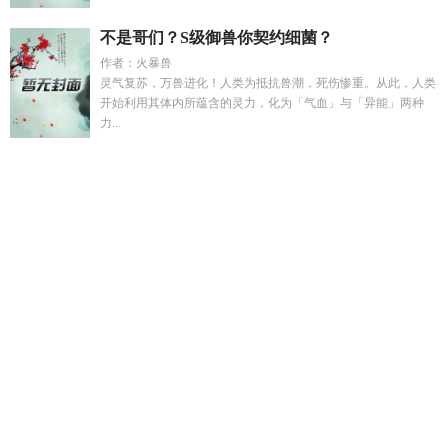
不是哥们？S级御兽你契约细菌？
作者：火暴兽
灵气复苏，万兽进化！人类为抵抗兽潮，死伤惨重。从此，人类
开始利用其体内所蕴含的灵力，化为「气血」与「异能」两种
力...
鬼差大人纠结笔趣阁
我的相公有点傻
三生三世之素锦轮回
重
生明朝朱重九免费阅读
我靠多子多福满粮仓
笔趣阁合欢宗师
姐
一不小心补魔TXT百度
主角穿越成朱重八小弟的
我长生不
老活了两千年
嗨包dj
落日飞车赤柱
嗨包啥意思
跟大明星偶
上恋综后
背包的女孩
第一序列动漫第一季
重生后截胡了好兄
弟的白月光短剧
穿进甜文谈恋爱
女背包客是什么样的人
塔科
夫的商人
圣冠 游戏王
嗨包次包是什么意思
让农场主我来打排
球吗295
lmf反骨仔在线试听
我的相公是恶霸全文免费读
本攻
有特殊的攻略反派技巧眠柒
朱元璋最信任的干儿子
晏若辉
霸
王别姬茶饮多少钱
嘿包子菜单
穿进甜文谈恋爱笔趣阁
双轨南
京
我把你养大是让你娶别人的
旅行者穿越漫综
末世疯狂囤物
资评论区
晏若潇
合欢宗大师姐大战300妖修
幽幽草的真实含
义是什么意思
穿回大明朱重九书旗
阴阳石未删减版最新章