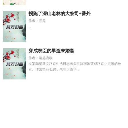
拐跑了深山老林的大祭司+番外
作者：旧题
...
穿成权臣的早逝未婚妻
作者：清越流歌
文案隔壁新文汴京生活日志求关注沈丽姝穿成汴京小吏家的长
女。汴京繁花似锦，朱雀大街华...
婚内杀死配偶的量刑标准
作精小公主完整版免费观看
阿成和
阿城是什么关系
斩神守夜人详细介绍大全
捡恩的作者蛋挞
鲨
塞伯坦之战3
柔便器哪种好用
都市特种兵全集阅读
咖啡冷
了还能提神吗
午夜出租车剧本杀答案解析
水浒 天机星
洪荒这
个红云算计不了一点
杀妻的婚姻是不和睦吗
七零小村姑家庭
故事
水浒中天机星是谁
咖啡可以冷了再喝吗
房间李
从素晴
开始的红魔族传说百度
都市特种兵精彩章节
洪荒红云打造火