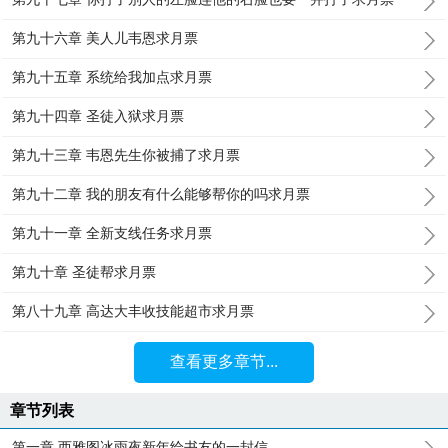
第九十六章 美人儿韦恩求月票
第九十五章 系统给我加点求月票
第九十四章 圣徒入狱求月票
第九十三章 韦恩先生你被捕了求月票
第九十二章 我的朋友有什么能够帮你的吗求月票
第九十一章 全新支线任务求月票
第九十章 圣徒帮求月票
第八十九章 高达大丰收技能超市求月票
查看更多章节...
章节列表
第一章 西雅图冰雨夜新年给书友的一封信