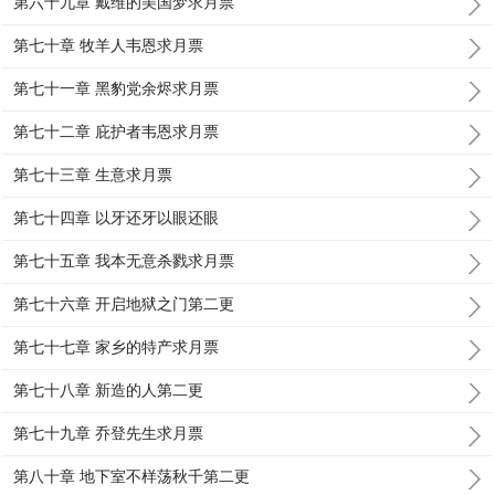
第六十九章 戴维的美国梦求月票
第七十章 牧羊人韦恩求月票
第七十一章 黑豹党余烬求月票
第七十二章 庇护者韦恩求月票
第七十三章 生意求月票
第七十四章 以牙还牙以眼还眼
第七十五章 我本无意杀戮求月票
第七十六章 开启地狱之门第二更
第七十七章 家乡的特产求月票
第七十八章 新造的人第二更
第七十九章 乔登先生求月票
第八十章 地下室不样荡秋千第二更