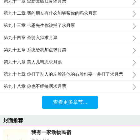
第九十一章 全新支线任务求月票
第九十二章 我的朋友有什么能够帮你的吗求月票
第九十三章 韦恩先生你被捕了求月票
第九十四章 圣徒入狱求月票
第九十五章 系统给我加点求月票
第九十六章 美人儿韦恩求月票
第九十七章 你打了别人的左脸连他的右脸也要一并打了求月票
第九十八章 你也不经揍啊求月票
查看更多章节...
封面推荐
我有一家动物民宿