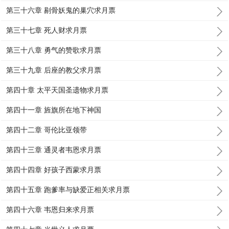
第三十六章 剔骨妖鬼的巢穴求月票
第三十七章 死人财求月票
第三十八章 勇气的赞歌求月票
第三十九章 后座的教父求月票
第四十章 太平天国圣遗物求月票
第四十一章 旌旗所在地下神国
第四十二章 哥伦比亚领带
第四十三章 通灵者韦恩求月票
第四十四章 好孩子西蒙求月票
第四十五章 跑爹率与缺爱正相关求月票
第四十六章 韦恩归来求月票