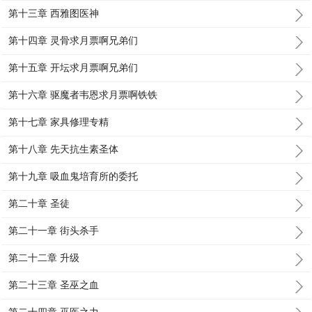
第十三章 西雅图医神
第十四章 灵骨求月票啊兄弟们
第十五章 开坛求月票啊兄弟们
第十六章 驱魔者韦恩求月票啊铁铁
第十七章 家具修理专精
第十八章 先天抗生素圣体
第十九章 吸血鬼培育所的委托
第二十章 圣徒
第二十一章 街头杀手
第二十二章 升级
第二十三章 圣巫之血