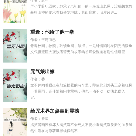
作者：赵今
严小雯辞职回家，继承了老祖传下的一座荒山老屋，没成想竟然
获得山神的传承看我修复地脉，荒山育林，旧屋改造...
重逢：他给了他一拳
作者：平庸而已
青春校园，救赎，破镜重圆，酸涩，一见钟情顾时桉阳光活泼重
义气但遭巨大变故痛苦无助攻宋屿初可爱温柔有耐性但遭巨...
元气娘出嫁
作者：香
尤不休闭着眼坐在颠簸摇晃的马车里，即使此刻外头正刮着狂风
下着暴雨，还伴随着闪电雷鸣，他也一动不动，彷佛老僧入
定。...
给咒术界加点喜剧震撼
作者：祭星
搞笑漫画没有坏人搞笑漫不会死人不要小看搞笑漫反派的血条虽
然生活在与原著世界线截然不...