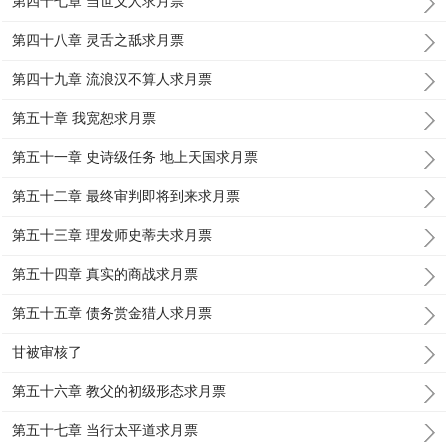
第四十七章 当世义人求月票
第四十八章 灵舌之舐求月票
第四十九章 流浪汉不算人求月票
第五十章 我宽恕求月票
第五十一章 史诗级任务 地上天国求月票
第五十二章 最终审判即将到来求月票
第五十三章 理发师史蒂夫求月票
第五十四章 真实的商战求月票
第五十五章 债务赏金猎人求月票
甘被审核了
第五十六章 教父的初级形态求月票
第五十七章 当行太平道求月票