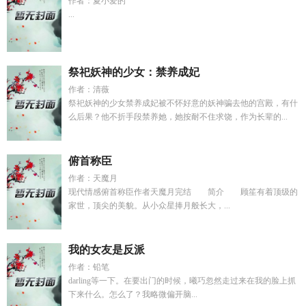
作者：夏小爱的
...
祭祀妖神的少女：禁养成妃
作者：清薇
祭祀妖神的少女禁养成妃被不怀好意的妖神骗去他的宫殿，有什
么后果？他不折手段禁养她，她按耐不住求饶，作为长辈的...
俯首称臣
作者：天魔月
现代情感俯首称臣作者天魔月完结 简介 顾笙有着顶级的
家世，顶尖的美貌。从小众星捧月般长大，...
我的女友是反派
作者：铅笔
darling等一下。在要出门的时候，曦巧忽然走过来在我的脸上抓
下来什么。怎么了？我略微偏开脑...