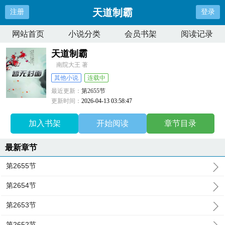
天道制霸
注册
登录
网站首页
小说分类
会员书架
阅读记录
天道制霸
南院大王 著
其他小说
连载中
最近更新：
第2655节
更新时间：
2026-04-13 03:58:47
加入书架
开始阅读
章节目录
最新章节
第2655节
第2654节
第2653节
第2652节