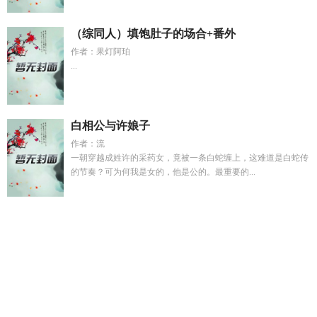
（综同人）填饱肚子的场合+番外
作者：果灯阿珀
...
白相公与许娘子
作者：流
一朝穿越成姓许的采药女，竟被一条白蛇缠上，这难道是白蛇传
的节奏？可为何我是女的，他是公的。最重要的...
可爱侵略性心理学原理详解
猎羽二一
赴山海神州四兄弟结
局
我的丈夫是只狗的最新章节更新时间
骄纵夫郎被迫开食肆
TXT百度
在异世界当游戏策划免费阅读
异形丧尸
星暴龙拳发
挥不了威力
星爆核心的触发机制
开局被邪佛寄生
我在大明混
日子笔趣阁
我都穿越了还要什么女德
1099844云璃
热兵器什
么鬼
我在大明的日子 免费阅读
星爆核心的获得方式
重生80
我上山打猎逆袭人生
错时共振女主跟谁在一起过
热兵器武器