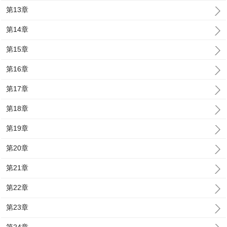
第13章
第14章
第15章
第16章
第17章
第18章
第19章
第20章
第21章
第22章
第23章