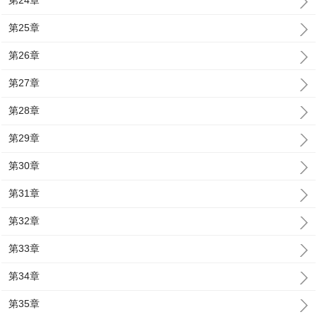
第24章
第25章
第26章
第27章
第28章
第29章
第30章
第31章
第32章
第33章
第34章
第35章