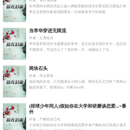
作者：青柠薄荷味
全球通缉令榜的无耻之徒vs勇敢坚毅的清冷女警花双洁霸道占有
男女主双恨年龄差强制爱在一次林家老爷子的寿宴...
当李华穿进无限流
作者：云霄桂月
李华是和英语作文题重名的李华，也正好是在国外长大，也正好
不懂英语，可这怎么了？直到有一天，他被拉入了无...
两块石头
作者：停止梦游
追赶他的步伐，只为圆满从小的心愿。两块石头又怎样？两座山
她也得拿下。陈维砳le）付爽Alice停...
(排球少年同人)假如你在大学和研磨谈恋爱...+番
外
作者：产粮给自己吃
小说简介假如你在大学和研磨谈恋爱作者产粮给自己吃简介孤爪