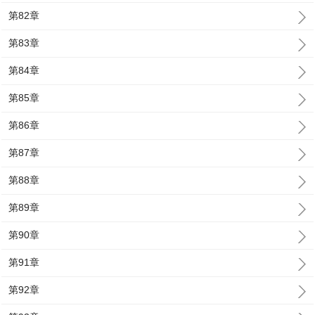
第82章
第83章
第84章
第85章
第86章
第87章
第88章
第89章
第90章
第91章
第92章