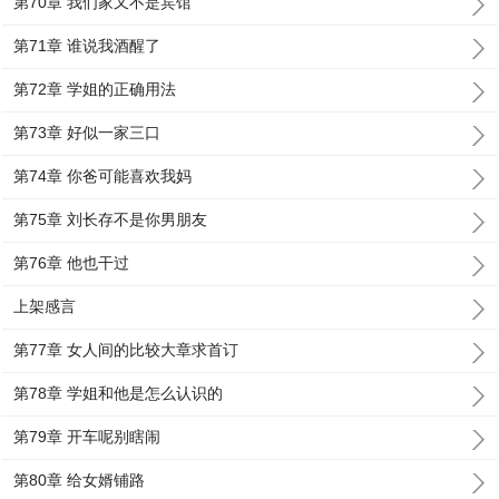
第70章 我们家又不是宾馆
第71章 谁说我酒醒了
第72章 学姐的正确用法
第73章 好似一家三口
第74章 你爸可能喜欢我妈
第75章 刘长存不是你男朋友
第76章 他也干过
上架感言
第77章 女人间的比较大章求首订
第78章 学姐和他是怎么认识的
第79章 开车呢别瞎闹
第80章 给女婿铺路