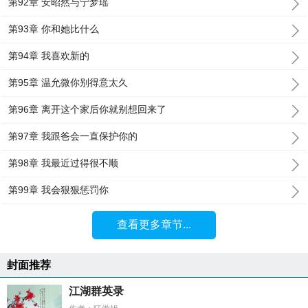
第92章 安昭然与宁梦瑶
第93章 你和她比什么
第94章 我喜欢新的
第95章 温允微你别得意太久
第96章 离开这个家后你就别想回来了
第97章 我跟爸会一直保护你的
第98章 我最近过得很不顺
第99章 我会狠狠惩罚你
查看更多章节...
封面推荐
江湖群英录