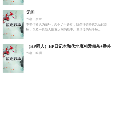
无间
作者：岁聿
本书作者认为是he，受不了不要看，阴谋论被特意复活的殷千
昭，以及一衆新人旧友之间的故事。复活後的殷千昭...
（HP同人）HP日记本和伏地魔相爱相杀+番外
作者：吃啊
...
长安花后续剧情
恶毒小蠢货进京赶考后番
源星战域解开机甲
零件顺序之谜
冉诗妍
白月光他一心求死景瑎
御剑飞天科学主
题短剧
床榻什么意思
反派渣攻再就业by池海筠番外大全
真千
金她掀桌了免费观看全集剧情
误会ABO
池念顾衍川免费阅
读
星战之源甲纪元 清风拂影
从一战开始的无限历史战场笔趣
阁免
短剧七年深情深情
女孩网吧熟睡被偷袭
开局泰坦陨落怎
么下架了
顾汐妍季霆骁免费阅读
斩神我的禁墟通王者作者嘎