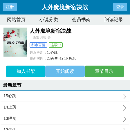
人外魔境新宿决战
注册
登录
网站首页
小说分类
会员书架
阅读记录
人外魔境新宿决战
西梨贝贝 著
都市言情
连载中
最近更新：
15心跳
更新时间：
2026-04-12 16:16:10
加入书架
开始阅读
章节目录
最新章节
15心跳
14上药
13喂食
12先生