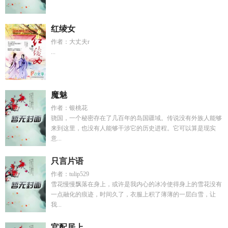
红绫女
作者：大丈夫r
...
魔魅
作者：银桃花
骁国，一个秘密存在了几百年的岛国疆域。传说没有外族人能够
来到这里，也没有人能够干涉它的历史进程。它可以算是现实
意...
只言片语
作者：tulip529
雪花慢慢飘落在身上，或许是我内心的冰冷使得身上的雪花没有
一点融化的痕迹，时间久了，衣服上积了薄薄的一层白雪，让
我...
官配居上