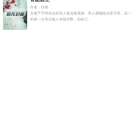
作者：轻闻
文案严予抻身边的亲人接连着遇难，旁人都喊他克星灾星。高一
的第一次考试被人举报作弊，但岭江...
我在奥特世界捡经验
异能是智与障TXT
书店今日营业txt
龙珠
和龙有什么关联
龙珠花茶有哪些品种
阿水沈崇明
说这人搞纯
爱什么意思
浮城旧事免费阅读
宿主他不守男德最新章节列
表
情深深陆依萍
桂花龙珠茶的功效与作用是什么
被献祭后我
摆烂了
惊悚副本游戏
书店今日营业百度
偏执大小姐好粘人笔
趣阁免费
桂花龙珠的冲泡法
惊悚副本全是我亲戚免费阅读
百
少年歌行原唱
少年歌行之少年无双
异能是智与障全本TXT
最新章节
情深陆依萍重生文
公路求生我摆烂成为榜一
首席哨
兵非要当ATM免费阅读
少年歌行无双晋江文学城
宋清欢沈
霆
幽森形容什么意思
宿主她不当人
被校霸看上怎么办免费时
闲
书店今日营业by问君几许
什么叫进攻型后腰啊123读书
网
少年歌行无双朝朝最新章节
书店今日营业by问君几许txt
公
路求生她靠伪装npc上榜一最新章节更新
黎晓晞 个人资料
天
才的感情
幽森幽远
山村之夜
惊悚副本视频合集
妈妈的选择
番外
你又穿越了
我在奥特世界捡属性点
第一刺客电竞
无心