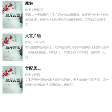
魔魅
作者：银桃花
骁国，一个秘密存在了几百年的岛国疆域。传说没有外族人能够
来到这里，也没有人能够干涉它的历史进程。它可以算是现实
意...
只言片语
作者：tulip529
雪花慢慢飘落在身上，或许是我内心的冰冷使得身上的雪花没有
一点融化的痕迹，时间久了，衣服上积了薄薄的一层白雪，让
我...
官配居上
作者：轻闻
文案严予抻身边的亲人接连着遇难，旁人都喊他克星灾星。高一
的第一次考试被人举报作弊，但岭江...
斩男杀手是什么意思啊
冲出地球有什么意思
今夜入梦几多回
by林啸也全文免费阅读
被疯批权臣偏执独宠
米小圈和李黎脸