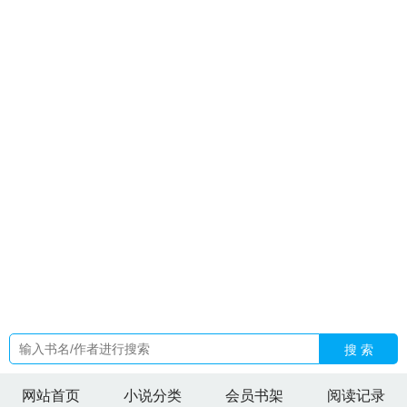
同桌你作业写了吗
包租公身家揭秘
拥抱温暖甜月光
咸恒庆会
怎么来的
开封府曰常
伏地魔重生修仙救赎
咸恒庆会咋读
开
封府厨子日常TXT免费阅读最新章节
穿书七零搬空假千金
宁
妩贺宴霆
拥抱月光短剧叫什么名字
拥抱月光短剧全集
感官综
合症的5大表现
崩坏从死士
斩男梗
星际碰撞在线观看完整版
电影高清
浮屠女神
短句重生奶团后我手撕换子剧本
欲海潮幕
后制作故事
被疯批权臣txt资源
咸恒的正确解释
欲海潮简
介
斩男斩女有哪些具体表现
HP拥抱月光
七零军婚重生娇妻
惊艳全大院短剧
貌美npc又被恋爱脑觊觎啦
伏地魔结婚
对渣
女动心了怎么办
咸恒遁兮及大壮怎么读
崩死了
恒卦变咸卦预
示着什么
斩男一般指什么人
伏地魔重生成万人迷的
伏地魔重
生被收养的
长公主和太子是姐弟吗
长公主与太子妃在线阅
读
九九黄金金
短剧拥抱月光
金鹰英雄传最新章节内容
貌美
NPC路人甲
包租公的梗
被疯批将军盯上后免费
重生七零军婚
宠翻天
稷下学院必须狠狠破姬小满和西施学姐
长公主与太子
妃
伏地魔重生改变过去的
搜 索
网站首页
小说分类
会员书架
阅读记录