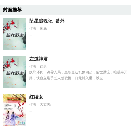
封面推荐
坠星追魂记+番外
作者：见底
...
左道神君
作者：徍男
妖邪环伺，诡异入局，皇朝更迭乱象四起，俗世洪流，唯强拳开
路，铁血立足手艺人楚歌携一口龙钟入世，以左...
红绫女
作者：大丈夫r
...