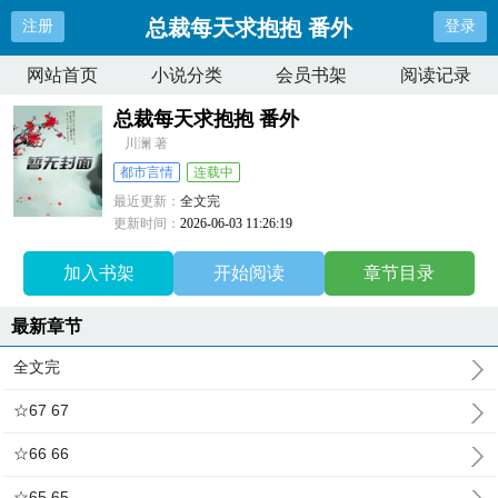
总裁每天求抱抱 番外
注册
登录
网站首页
小说分类
会员书架
阅读记录
总裁每天求抱抱 番外
川澜 著
都市言情
连载中
最近更新：
全文完
更新时间：
2026-06-03 11:26:19
加入书架
开始阅读
章节目录
最新章节
全文完
☆67 67
☆66 66
☆65 65