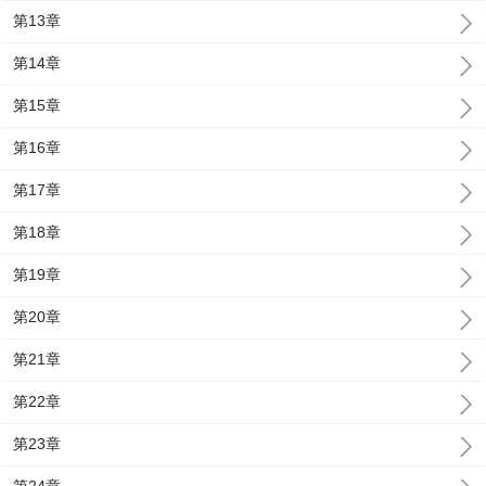
第13章
第14章
第15章
第16章
第17章
第18章
第19章
第20章
第21章
第22章
第23章