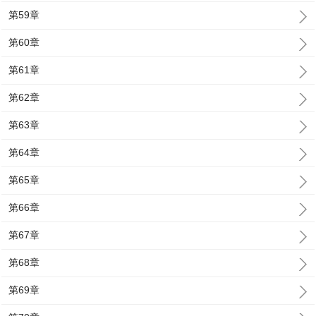
第59章
第60章
第61章
第62章
第63章
第64章
第65章
第66章
第67章
第68章
第69章