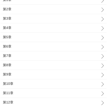
第2章
第3章
第4章
第5章
第6章
第7章
第8章
第9章
第10章
第11章
第12章