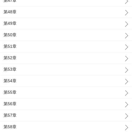
第47章
第48章
第49章
第50章
第51章
第52章
第53章
第54章
第55章
第56章
第57章
第58章