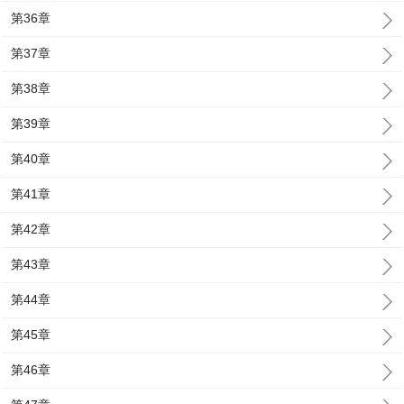
第36章
第37章
第38章
第39章
第40章
第41章
第42章
第43章
第44章
第45章
第46章