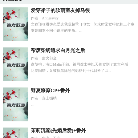
爱穿裙子的软萌室友掉马後
作者：Antigravity
文案预收甜饼恋爱选我我超乖［电竞］闻末时常觉得他和三个室
友是四本不同小说里的主角。...
帮废柴纲追求白月光之后
作者：萤火郁金
森胡桃，港口Mafia干部。被同僚太宰以天价卖到了意大利后，
阴差阳错，又被扫黑除恶的彭格列十代目捡了回...
野夏燎原CP+番外
作者：喜上楣梢
...
茉莉沉溺[先婚后爱]+番外