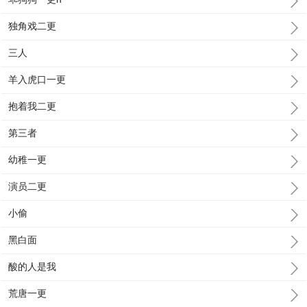
独角戏二更
三人
羊入虎口一更
抱着我二更
第三者
幼稚一更
演员二更
小偷
黑白面
酸的人是我
荒唐一更