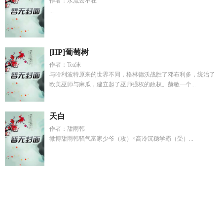
作者：水流云不在
...
[HP]葡萄树
作者：Tea沫
与哈利波特原来的世界不同，格林德沃战胜了邓布利多，统治了
欧美巫师与麻瓜，建立起了巫师强权的政权。赫敏一个...
天白
作者：甜雨韩
微博甜雨韩骚气富家少爷（攻）×高冷沉稳学霸（受）...
九天玄诧
网游之头号y家最新章节更新内容
糙汉追妻路漫漫全
文免费阅读最新章
一口气看完华佗神医
八零年代拜金女全文
阅读
裴煜柳汐是哪部
星际和平公司总部在什么地方
狗子
哥
异世界性转文
AI崛起第12集
吸血鬼和狼人的动漫
综影视