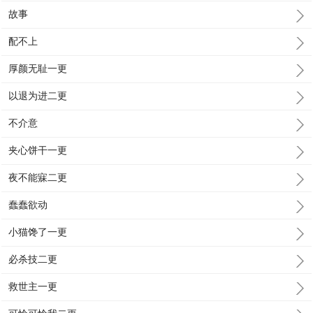
故事
配不上
厚颜无耻一更
以退为进二更
不介意
夹心饼干一更
夜不能寐二更
蠢蠢欲动
小猫馋了一更
必杀技二更
救世主一更