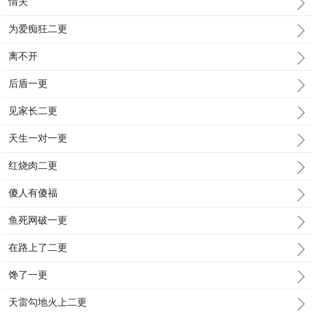
情夫
为爱痴狂二更
离不开
后盾一更
见家长二更
天生一对一更
红烧肉二更
傻人有傻福
鱼死网破一更
在路上了二更
馋了一更
天雷勾地火上二更