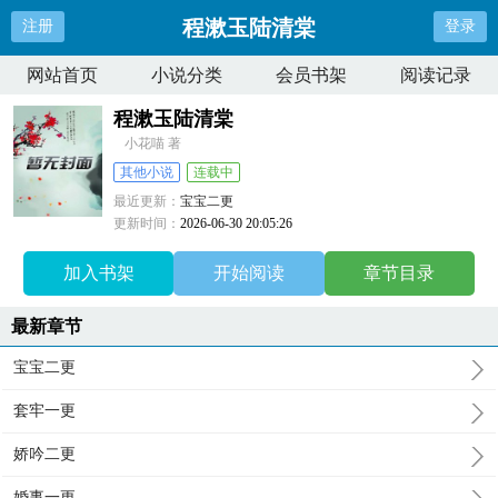
程漱玉陆清棠
注册
登录
网站首页
小说分类
会员书架
阅读记录
程漱玉陆清棠
小花喵 著
其他小说
连载中
最近更新：
宝宝二更
更新时间：
2026-06-30 20:05:26
加入书架
开始阅读
章节目录
最新章节
宝宝二更
套牢一更
娇吟二更
婚事一更