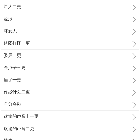
烂人二更
流浪
坏女人
组团打怪一更
委屈二更
歪点子三更
输了一更
作战计划二更
争分夺秒
欢愉的声音上一更
欢愉的声音二更