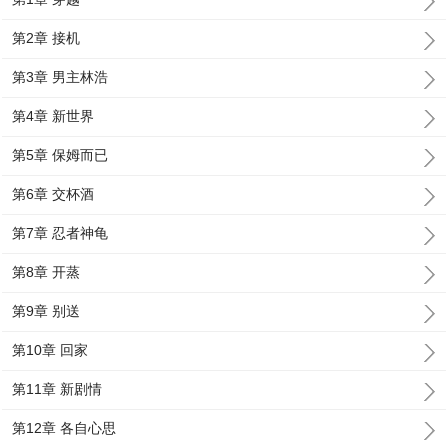
第2章 接机
第3章 男主林浩
第4章 新世界
第5章 保姆而已
第6章 交杯酒
第7章 忍者神龟
第8章 开蒸
第9章 别送
第10章 回家
第11章 新剧情
第12章 各自心思