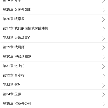
第24章 开车
第25章 又见柳如烟
第26章 喂早餐
第27章 我们的感情就像跳楼机
第28章 游乐场事件
第29章 找厨师
第30章 柳如烟相邀
第31章 送上门
第32章 白小梓
第33章 解约
第34章 玉佩
第35章 准备去公司