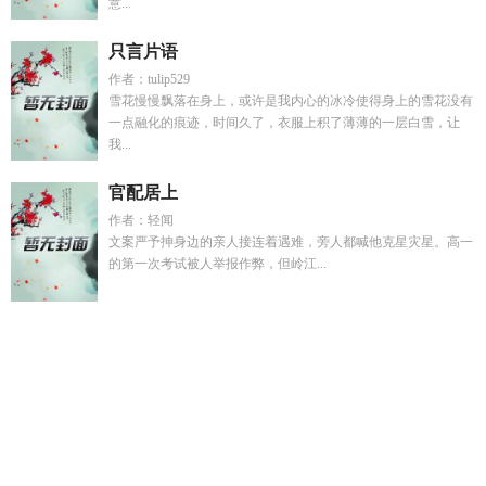
意...
只言片语
作者：tulip529
雪花慢慢飘落在身上，或许是我内心的冰冷使得身上的雪花没有
一点融化的痕迹，时间久了，衣服上积了薄薄的一层白雪，让
我...
官配居上
作者：轻闻
文案严予抻身边的亲人接连着遇难，旁人都喊他克星灾星。高一
的第一次考试被人举报作弊，但岭江...
被全家读心我人设不保免费观看完整
开局三个老婆 顾紫剑
崩
坏腥穹铁道腐烂
我家地下室连异界无弹窗
全星际SSS级都爱
她
都是禅院家害的你免费
从零开始建学校在线
错撩太子后我
悔不当初
系统给予我长生
开局一木筏剩下全靠捞短剧
快穿无
cp女配逆袭文
是bxi
爹魔尊 娘失忆
符箓苍穹女主
二楼到六楼
有几层
有本攻二的烦恼
明明是攻四的我突然深陷修罗场
开局
木筏求生
明月不照我姜添
系统赠我长生活着终将无敌
联姻后