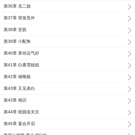
第36章 见二姐
第37章 突发意外
第38章 安抚
第39章 小配角
第40章 算你运气好
第41章 白素雪姐姐
第42章 做晚饭
第43章 又见表白
第43章 相识
第44章 校园追夫文
第45章 宴会开启