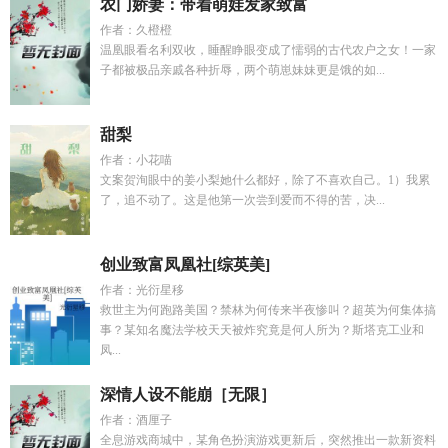
农门娇妻：带着萌娃发家致富
作者：久橙橙
温凰眼看名利双收，睡醒睁眼变成了懦弱的古代农户之女！一家
子都被极品亲戚各种折辱，两个萌崽妹妹更是饿的如...
甜梨
作者：小花喵
文案贺洵眼中的姜小梨她什么都好，除了不喜欢自己。1）我累
了，追不动了。这是他第一次尝到爱而不得的苦，决...
创业致富凤凰社[综英美]
作者：光衍星移
救世主为何跑路美国？禁林为何传来半夜惨叫？超英为何集体搞
事？某知名魔法学校天天被炸究竟是何人所为？斯塔克工业和
凤...
深情人设不能崩［无限］
作者：酒厘子
全息游戏商城中，某角色扮演游戏更新后，突然推出一款新资料