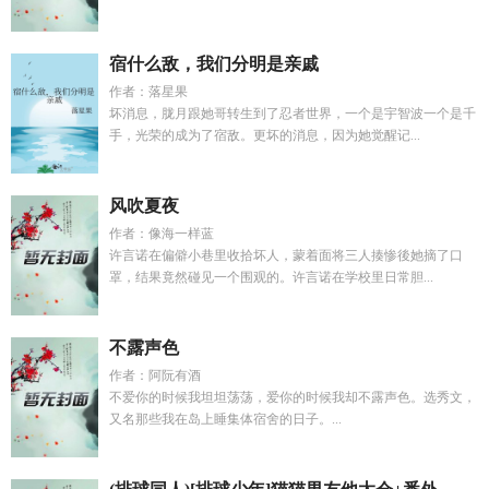
宿什么敌，我们分明是亲戚
作者：落星果
坏消息，胧月跟她哥转生到了忍者世界，一个是宇智波一个是千
手，光荣的成为了宿敌。更坏的消息，因为她觉醒记...
风吹夏夜
作者：像海一样蓝
许言诺在偏僻小巷里收拾坏人，蒙着面将三人揍惨後她摘了口
罩，结果竟然碰见一个围观的。许言诺在学校里日常胆...
不露声色
作者：阿阮有酒
不爱你的时候我坦坦荡荡，爱你的时候我却不露声色。选秀文，
又名那些我在岛上睡集体宿舍的日子。...