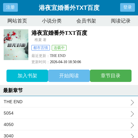
港夜宜婚番外TXT百度
注册
登录
网站首页
小说分类
会员书架
阅读记录
港夜宜婚番外TXT百度
稚夏 著
都市言情
连载中
最近更新：
THE END
更新时间：
2026-04-10 18:50:06
加入书架
开始阅读
章节目录
最新章节
THE END
5054
4050
3040