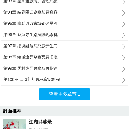
第93章 星舟渡寂海归墟现鸿蒙
第94章 结界阻归途幽影露真容
第95章 幽影诉万古墟钥碎星河
第96章 寂海寻生路涡眼现杀机
第97章 绝境融混沌死寂开生门
第98章 绝域逢异草幽冥露旧痕
第99章 雾村逢异民幽影再指迷
第100章 归墟门初现死寂启新程
查看更多章节...
封面推荐
江湖群英录