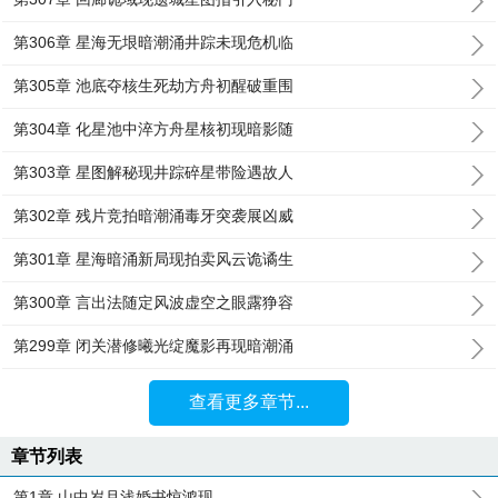
第306章 星海无垠暗潮涌井踪未现危机临
第305章 池底夺核生死劫方舟初醒破重围
第304章 化星池中淬方舟星核初现暗影随
第303章 星图解秘现井踪碎星带险遇故人
第302章 残片竞拍暗潮涌毒牙突袭展凶威
第301章 星海暗涌新局现拍卖风云诡谲生
第300章 言出法随定风波虚空之眼露狰容
第299章 闭关潜修曦光绽魔影再现暗潮涌
查看更多章节...
章节列表
第1章 山中岁月浅婚书惊鸿现