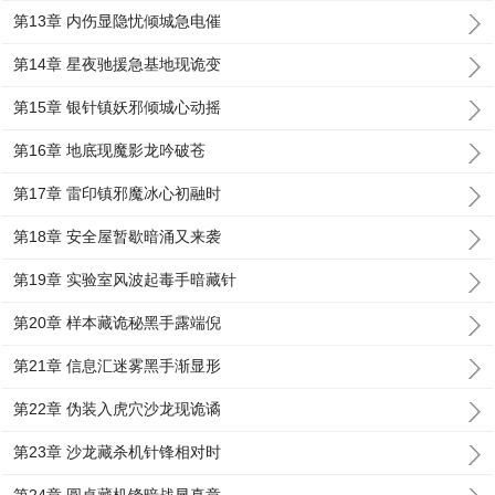
第13章 内伤显隐忧倾城急电催
第14章 星夜驰援急基地现诡变
第15章 银针镇妖邪倾城心动摇
第16章 地底现魔影龙吟破苍
第17章 雷印镇邪魔冰心初融时
第18章 安全屋暂歇暗涌又来袭
第19章 实验室风波起毒手暗藏针
第20章 样本藏诡秘黑手露端倪
第21章 信息汇迷雾黑手渐显形
第22章 伪装入虎穴沙龙现诡谲
第23章 沙龙藏杀机针锋相对时