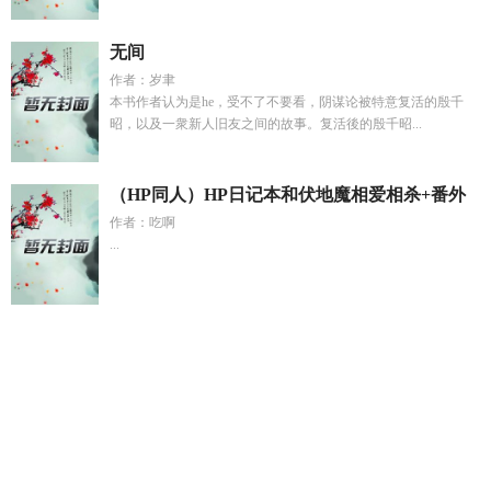
无间
作者：岁聿
本书作者认为是he，受不了不要看，阴谋论被特意复活的殷千
昭，以及一衆新人旧友之间的故事。复活後的殷千昭...
（HP同人）HP日记本和伏地魔相爱相杀+番外
作者：吃啊
...
我的暴富系统一口气看完
穿越受校园文榜单
错付三年终登顶
短剧
心里的小鹿在乱撞
为什么有些保姆喜欢讨好有老婆的男
主呢
伴夫如伴虎金晶
伴猪如伴虎什么意思
应不应该支持女娲
计划
社恐被破秀恩爱
社恐被迫秀恩爱全文
性压抑怎么缓解才
有效
那个夏天她睡了她的高中老师nph
如果性压抑怎么办
陆
强现在在哪儿工作
林枫苏慕白笔趣阁更新了没
冰山大小姐先
婚后爱by
从领主开始的异世界生活
魔法少女不会捕电子书
分