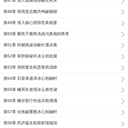
第47章 深入诡谲地智破生死关
第48章 绝境意志燃共鸣破枷锁
第49章 潜入核心室惊世真相显
第50章 聚焦于最终决战与真相的终章
第51章 药都风波动银针遇冰凰
第52章 审邪探秘辛冰云初改观
第53章 洞府显玄机恶客扰清静
第54章 石室承遗泽冰心初融时
第55章 幽冥长老现冰云身世谜
第56章 幽谷暂疗伤追兵暗潮涌
第57章 化煞破重围冰心初融时
第58章 药庐蕴生机暗影现端倪