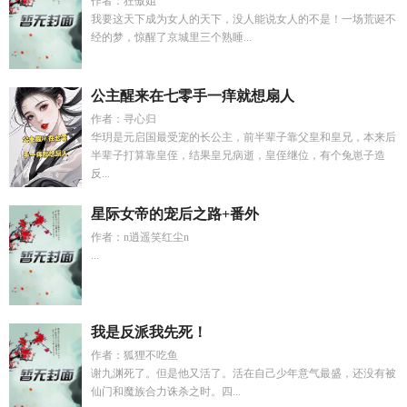
作者：狂傲姐
我要这天下成为女人的天下，没人能说女人的不是！一场荒诞不
经的梦，惊醒了京城里三个熟睡...
公主醒来在七零手一痒就想扇人
作者：寻心归
华玥是元启国最受宠的长公主，前半辈子靠父皇和皇兄，本来后
半辈子打算靠皇侄，结果皇兄病逝，皇侄继位，有个兔崽子造
反...
星际女帝的宠后之路+番外
作者：n逍遥笑红尘n
...
我是反派我先死！
作者：狐狸不吃鱼
谢九渊死了。但是他又活了。活在自己少年意气最盛，还没有被
仙门和魔族合力诛杀之时。四...