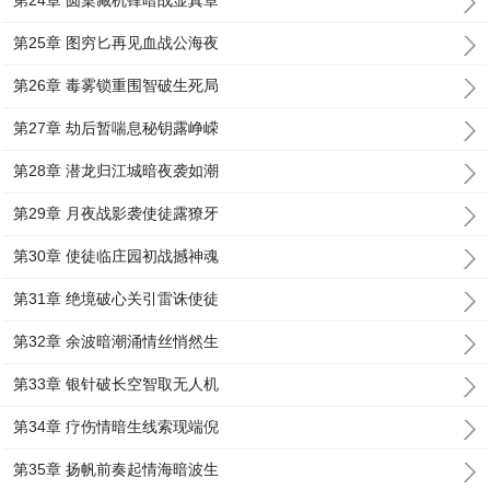
第24章 圆桌藏机锋暗战显真章
第25章 图穷匕再见血战公海夜
第26章 毒雾锁重围智破生死局
第27章 劫后暂喘息秘钥露峥嵘
第28章 潜龙归江城暗夜袭如潮
第29章 月夜战影袭使徒露獠牙
第30章 使徒临庄园初战撼神魂
第31章 绝境破心关引雷诛使徒
第32章 余波暗潮涌情丝悄然生
第33章 银针破长空智取无人机
第34章 疗伤情暗生线索现端倪
第35章 扬帆前奏起情海暗波生