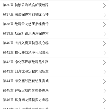
第36章 初涉公海域诡船现迷踪
第37章 深潜探虎穴幻境噬心神
第38章 绝境雷龙怒匣启秘音传
第39章 劫后析讯息决意探虎穴
第40章 潜行入魔窟初窥核心秘
第41章 核心鏖战急净化启曙光
第42章 净化荡邪秽绝境觅生路
第43章 归舟惊魂定秘闻启新章
第44章 海空鏖战烈秘钥显真威
第45章 解析定航向休整备终局
第46章 孤身闯龙潭初探方舟秘