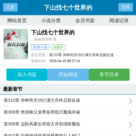
下山找七个世界的
注册
登录
网站首页
小说分类
会员书架
阅读记录
下山找七个世界的
画魂要用笔 著
其他小说
连载中
最近更新：
第310章 井畔闭关功行满方舟终启新征途
更新时间：
2026-04-10 08:37:14
加入书架
开始阅读
章节目录
最新章节
第310章 井畔闭关功行满方舟终启新征途
第309章 绝境唤父道尊临弹指灭魔揭井秘
第308章 边际风暴生死线古井初现暗魔临
第307章 回廊诡域现遗城星图指引入秘门