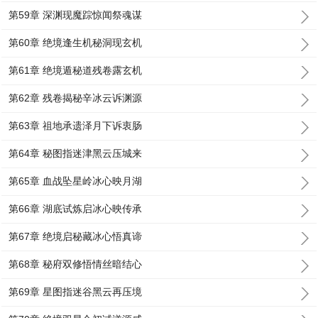
第59章 深渊现魔踪惊闻祭魂谋
第60章 绝境逢生机秘洞现玄机
第61章 绝境遁秘道残卷露玄机
第62章 残卷揭秘辛冰云诉渊源
第63章 祖地承遗泽月下诉衷肠
第64章 秘图指迷津黑云压城来
第65章 血战坠星岭冰心映月湖
第66章 湖底试炼启冰心映传承
第67章 绝境启秘藏冰心悟真谛
第68章 秘府双修悟情丝暗结心
第69章 星图指迷谷黑云再压境