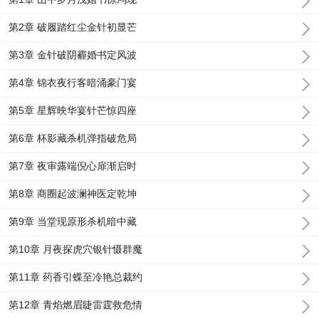
第2章 破履踏红尘金针初显芒
第3章 金针破阴霾婚书定风波
第4章 锦衣夜行客暗涌豪门宴
第5章 星辉映华宴针芒惊四座
第6章 杯影藏杀机弹指破危局
第7章 夜审露端倪心扉渐启时
第8章 商圈起波澜神医定乾坤
第9章 当堂现原形杀机暗中藏
第10章 月夜探虎穴银针慑群魔
第11章 药香引蝶至冷艳总裁约
第12章 青焰燃眉睫雷霆救危情