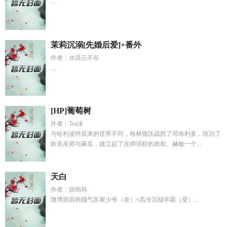
...
茉莉沉溺[先婚后爱]+番外
作者：水流云不在
...
[HP]葡萄树
作者：Tea沫
与哈利波特原来的世界不同，格林德沃战胜了邓布利多，统治了
欧美巫师与麻瓜，建立起了巫师强权的政权。赫敏一个...
天白
作者：甜雨韩
微博甜雨韩骚气富家少爷（攻）×高冷沉稳学霸（受）...