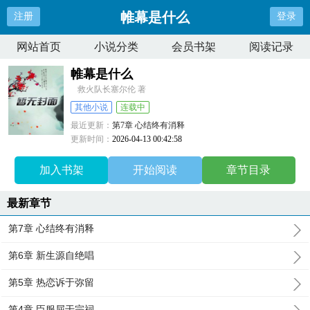
帷幕是什么
注册
登录
网站首页
小说分类
会员书架
阅读记录
帷幕是什么
救火队长塞尔伦 著
其他小说
连载中
最近更新：
第7章 心结终有消释
更新时间：
2026-04-13 00:42:58
加入书架
开始阅读
章节目录
最新章节
第7章 心结终有消释
第6章 新生源自绝唱
第5章 热恋诉于弥留
第4章 臣服屈于宗祠