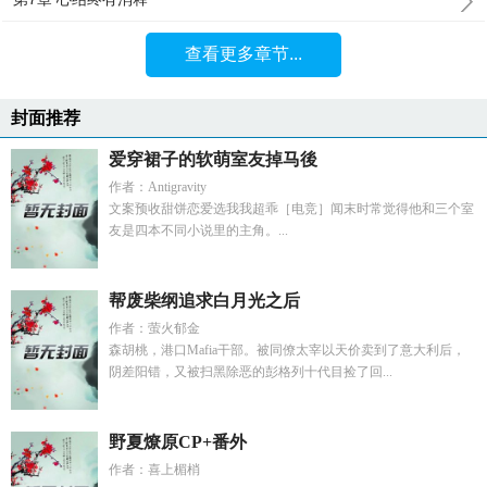
查看更多章节...
封面推荐
爱穿裙子的软萌室友掉马後
作者：Antigravity
文案预收甜饼恋爱选我我超乖［电竞］闻末时常觉得他和三个室
友是四本不同小说里的主角。...
帮废柴纲追求白月光之后
作者：萤火郁金
森胡桃，港口Mafia干部。被同僚太宰以天价卖到了意大利后，
阴差阳错，又被扫黑除恶的彭格列十代目捡了回...
野夏燎原CP+番外
作者：喜上楣梢