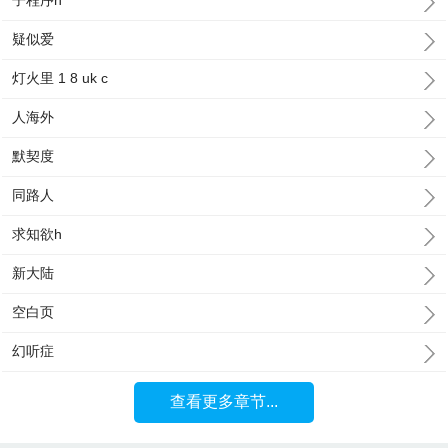
子程序h
疑似爱
灯火里 1 8 uk c
人海外
默契度
同路人
求知欲h
新大陆
空白页
幻听症
查看更多章节...