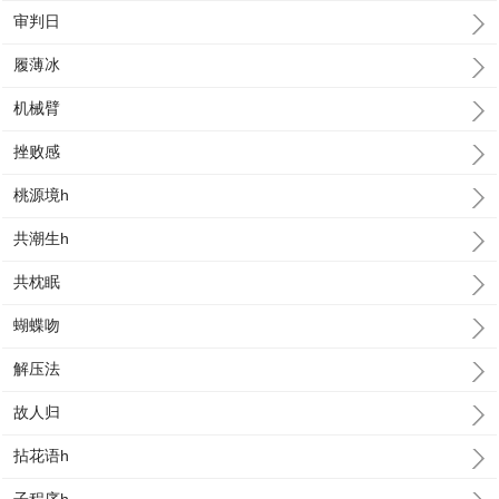
审判日
履薄冰
机械臂
挫败感
桃源境h
共潮生h
共枕眠
蝴蝶吻
解压法
故人归
拈花语h