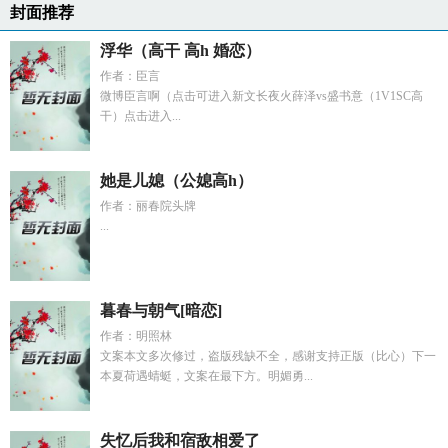
封面推荐
浮华（高干 高h 婚恋）
作者：臣言
微博臣言啊（点击可进入新文长夜火薛泽vs盛书意（1V1SC高
干）点击进入...
她是儿媳（公媳高h）
作者：丽春院头牌
...
暮春与朝气[暗恋]
作者：明照林
文案本文多次修过，盗版残缺不全，感谢支持正版（比心）下一
本夏荷遇蜻蜓，文案在最下方。明媚勇...
失忆后我和宿敌相爱了