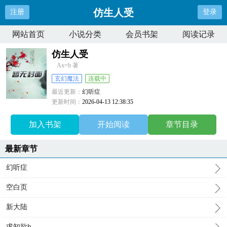
仿生人受
注册
登录
网站首页
小说分类
会员书架
阅读记录
仿生人受
Ax=b 著
玄幻魔法
连载中
最近更新：
幻听症
更新时间：
2026-04-13 12:38:35
加入书架
开始阅读
章节目录
最新章节
幻听症
空白页
新大陆
求知欲h