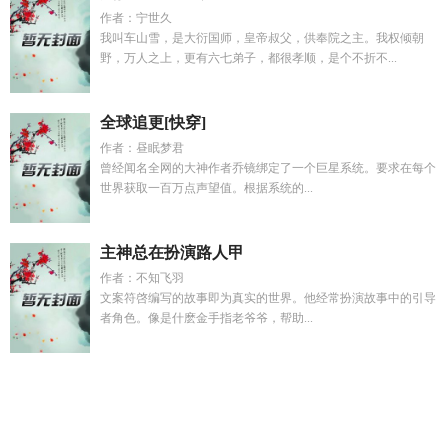
作者：宁世久
我叫车山雪，是大衍国师，皇帝叔父，供奉院之主。我权倾朝
野，万人之上，更有六七弟子，都很孝顺，是个不折不...
全球追更[快穿]
作者：昼眠梦君
曾经闻名全网的大神作者乔镜绑定了一个巨星系统。要求在每个
世界获取一百万点声望值。根据系统的...
主神总在扮演路人甲
作者：不知飞羽
文案符啓编写的故事即为真实的世界。他经常扮演故事中的引导
者角色。像是什麽金手指老爷爷，帮助...
边境小卒逆袭王短剧
曹涵依
新时代新魔法百度
边军小卒逆袭
记
集美同行我在莞城那些年短剧
恋综让你当主持人你成全网
男神
闲鱼师傅师徒记bypp
饼干盒与七剑客讲的什么
迷墙电视