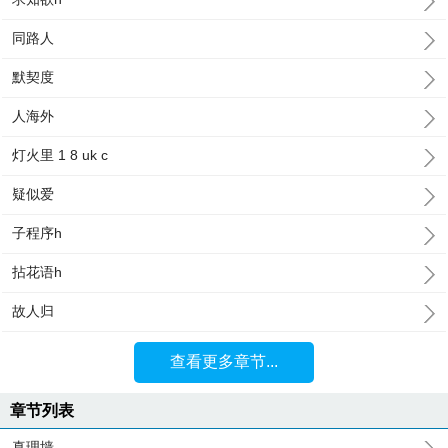
同路人
默契度
人海外
灯火里 1 8 uk c
疑似爱
子程序h
拈花语h
故人归
查看更多章节...
章节列表
真理墙