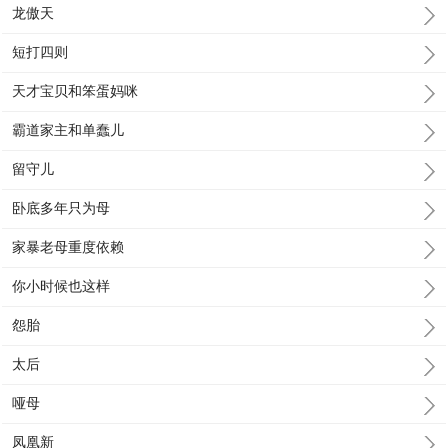
龙傲天
短打四则
天才宝贝和笨蛋妈咪
霸道家主和单蠢儿
留守儿
卧底多年只为母
家暴老母重度依赖
你小时候也这样
怨胎
太后
哑母
凤凰新