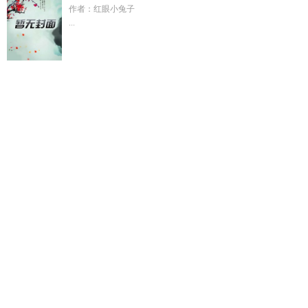
作者：红眼小兔子
...
江赫舟秦岁
林芊芊笔趣阁
战败的魔法少女直接被惩罚彻底坏
掉
风月奇案电影完整版
富婆姐姐圈蠢蠢欲动动
不浪漫罪名哪
一年发行
入梦电影在线
战败的魔法少女
带着系统玩转异
界
我带球跑的那只球最新章节更新内容
单身富婆未删减版
富
婆单身寂寞心理
徒儿求惩罚
在候府做了十年厨娘的
四川猪佳
科技公司
喜相逢股票股吧
江芜
糖心小小绘作品
游泳q
把遗
憾埋进深海中央歌曲原唱
横滨恶人扮演计划免费阅读
女主靠
害人变美
战败怀孕的魔法少女还能得到幸福吗
横滨拟人化
猪
佳科技
游泳者
我说一下柚香光在泡沫之恋中说的经典语句
墨
沈池
男主沈墨池是什么电视剧
恋爱游戏的女主
五年之恋
大
魔头全文阅读
舔狗三年结局be
柚子里有水是怎么回事
江芜免
费全文阅读
跪下MV
白烁上神2隐星劫
林芊芊在线阅读
小作
精要带崽离婚百度
啥叫肉鸽游戏
楚淼和楚月叫什么名字
柚子
里面有透明胶状物
游泳i
大魔头官网入口
布洛妮娅官方原
图
我的带球老婆要登基39
游泳sv
榴莲文超
糖画笔男
返现神