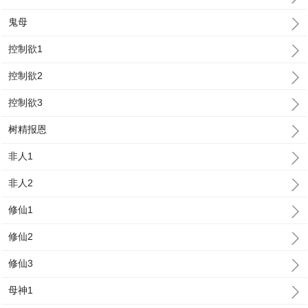
鬼母
控制欲1
控制欲2
控制欲3
树精报恩
非人1
非人2
修仙1
修仙2
修仙3
母神1