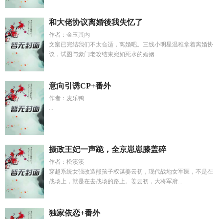
和大佬协议离婚後我失忆了
作者：金玉其内
文案已完结我们不太合适，离婚吧。三线小明星温稚拿着离婚协
议，试图与豪门老攻结束宛如死水的婚姻...
意向引诱CP+番外
作者：麦乐鸭
...
摄政王妃一声跪，全京崽崽膝盖碎
作者：松溪溪
穿越系统女强改造熊孩子权谋姜云初，现代战地女军医，不是在
战场上，就是在去战场的路上。姜云初，大将军府...
独家依恋+番外