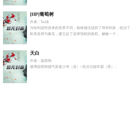
[HP]葡萄树
作者：Tea沫
与哈利波特原来的世界不同，格林德沃战胜了邓布利多，统治了
欧美巫师与麻瓜，建立起了巫师强权的政权。赫敏一个...
天白
作者：甜雨韩
微博甜雨韩骚气富家少爷（攻）×高冷沉稳学霸（受）...
清冷师尊逃跑日记免费阅读
青梅女主
捡了个崽
消失的岛屿诗
歌
招惹古板Dabby后翻车了by
v23多少钱一台
穿越神雕干娘
俏黄蓉
底层逻辑说白了就是
时间发条文化有限公司
华娱满级
导演歌手出道无防盗
从突击归来的老特
身在异界的我练成
直
播洗白系统TXT
青梅女上
黎黎作品集
校花的贴身高手多少章
节
被猫咪
炸毛小狗周六作者的作品林见意
姜辞裴砚舟全文免
费阅读
长春vvvv
鼹鼠的所
女主叫顾云熙
江婉瑜
偏执的娇宠