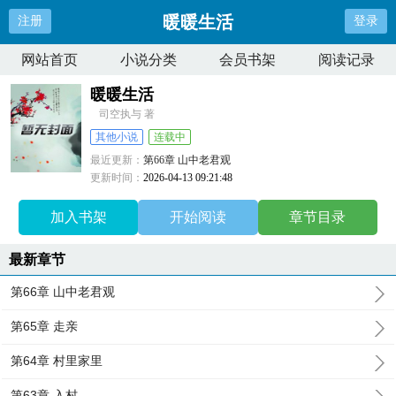
暖暖生活
注册
登录
网站首页
小说分类
会员书架
阅读记录
暖暖生活
司空执与 著
其他小说
连载中
最近更新：
第66章 山中老君观
更新时间：
2026-04-13 09:21:48
加入书架
开始阅读
章节目录
最新章节
第66章 山中老君观
第65章 走亲
第64章 村里家里
第63章 入村