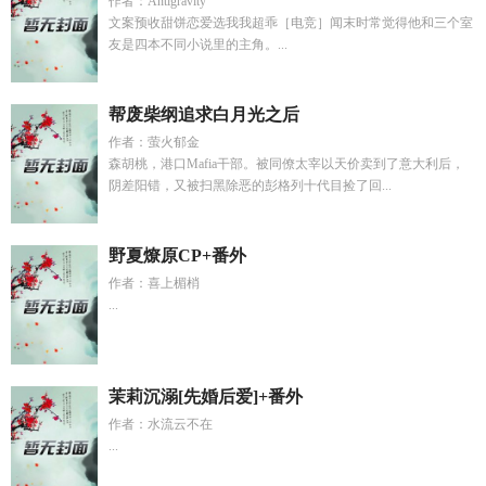
作者：Antigravity
文案预收甜饼恋爱选我我超乖［电竞］闻末时常觉得他和三个室
友是四本不同小说里的主角。...
帮废柴纲追求白月光之后
作者：萤火郁金
森胡桃，港口Mafia干部。被同僚太宰以天价卖到了意大利后，
阴差阳错，又被扫黑除恶的彭格列十代目捡了回...
野夏燎原CP+番外
作者：喜上楣梢
...
茉莉沉溺[先婚后爱]+番外
作者：水流云不在
...