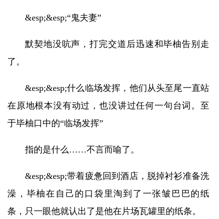
&esp;&esp;“鬼夫妻”
默契地没吭声，打完交道后迅速和毕柚告别走
了。
&esp;&esp;什么临场发挥，他们从头至尾一直站
在原地根本没有动过，也没讲过任何一句台词。至
于毕柚口中的“临场发挥”
指的是什么……不言而喻了。
&esp;&esp;带着疲惫回到酒店，脱掉衬衫准备洗
澡，毕柚在自己的口袋里淘到了一张皱巴巴的纸
条，只一眼他就认出了是他在片场瓦罐里的纸条。